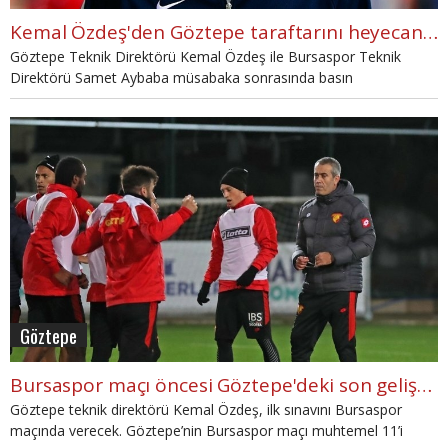
Kemal Özdeş'den Göztepe taraftarını heyecanlandıran sözler
Göztepe Teknik Direktörü Kemal Özdeş ile Bursaspor Teknik
Direktörü Samet Aybaba müsabaka sonrasında basın
mensuplarının karşısına geçti.
Göztepe
Bursaspor maçı öncesi Göztepe'deki son gelişmeler
Göztepe teknik direktörü Kemal Özdeş, ilk sınavını Bursaspor
maçında verecek. Göztepe’nin Bursaspor maçı muhtemel 11’i