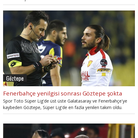
Göztepe
Fenerbahçe yenilgisi sonrası Göztepe şokta
Spor Toto Süper Lig'de üst üste Galatasaray ve Fenerbahçe'ye
kaybeden Göztepe, Süper Lig'de en fazla yenilen takım oldu.