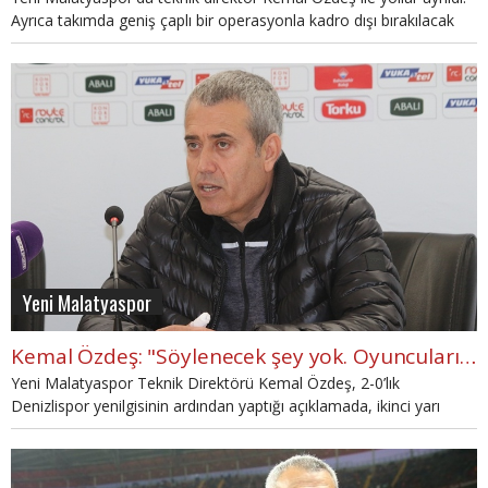
Ayrıca takımda geniş çaplı bir operasyonla kadro dışı bırakılacak
oyuncular olacak.
Yeni Malatyaspor
Kemal Özdeş: "Söylenecek şey yok. Oyuncuları uyandırmak gerekiyor"
Yeni Malatyaspor Teknik Direktörü Kemal Özdeş, 2-0’lık
Denizlispor yenilgisinin ardından yaptığı açıklamada, ikinci yarı
kazanamama gibi bir durumlarının olduğunu kaydetti.