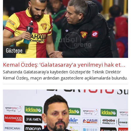
Göztepe
Kemal Özdeş: 'Galatasaray'a yenilmeyi hak etmedik'
Sahasında Galatasaray’a kaybeden Göztepe’de Teknik Direktör
Kemal Özdeş, maçın ardından gazetecilere açıklamalarda bulundu.