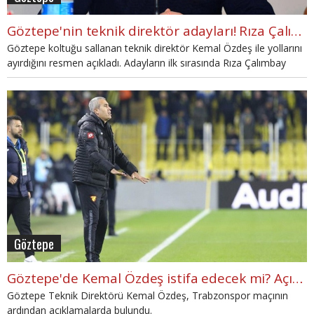
Göztepe'nin teknik direktör adayları! Rıza Çalımbay ilk isim
Göztepe koltuğu sallanan teknik direktör Kemal Özdeş ile yollarını
ayırdığını resmen açıkladı. Adayların ilk sırasında Rıza Çalımbay
bulunuyor.
Göztepe
Göztepe'de Kemal Özdeş istifa edecek mi? Açıklama geldi
Göztepe Teknik Direktörü Kemal Özdeş, Trabzonspor maçının
ardından açıklamalarda bulundu.