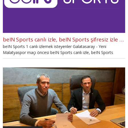
beIN Sports canlı izle, beIN Sports şifresiz izle (beIN Sports canlı ve şifresiz maç İZLE)
beIN Sports 1 canlı izlemek isteyenler Galatasaray - Yeni
Malatyaspor maçı öncesi beIN Sports canlı izle, beIN Sports
ücretsiz izle, beIN Sports canlı ve şifresiz izle, beIN Sports ücretsiz
izle şeklinde arama yapmaya başladılar. Galatasaray - Yeni
Malatyaspor maçını beIN Sports'tan izlemek için gerekli olan
bilgiler haberimizin devamında.