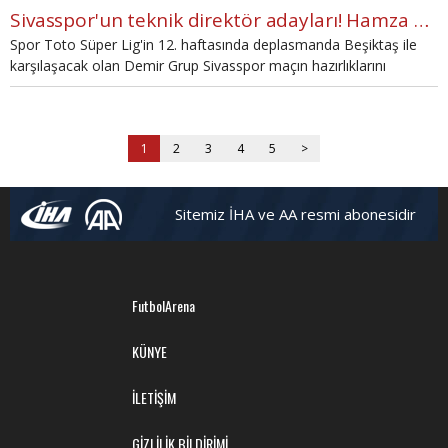
Sivasspor'un teknik direktör adayları! Hamza Hamzaoğlu, Kemal Özdeş ve Ümit Özat
Spor Toto Süper Lig'in 12. haftasında deplasmanda Beşiktaş ile
karşılaşacak olan Demir Grup Sivasspor maçın hazırlıklarını
yardımcı antrenörler eşliğinde sürdürdü.
1
2
3
4
5
>
Sitemiz İHA ve AA resmi abonesidir
FutbolArena
KÜNYE
İLETİŞİM
GİZLİLİK BİLDİRİMİ