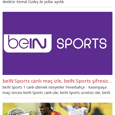
direktör Kemal Özdeş ile yollar ayrıldı.
beIN Sports canlı maç izle, beIN Sports şifresiz maç İZLE (FB Kasımpaşa beIN Sports canlı ve şifresiz İZLE)
beIN Sports 1 canlı izlemek isteyenler Fenerbahçe - Kasımpaşa
maçı öncesi beIN Sports canlı izle, beIN Sports ücretsiz izle, beIN
Sports canlı ve şifresiz izle, beIN Sports ücretsiz izle şeklinde
arama yapmaya başladılar. Fenerbahçe - Kasımpaşa maçını beIN
Sports'tan izlemek için gerekli olan bilgiler haberimizin devamında.