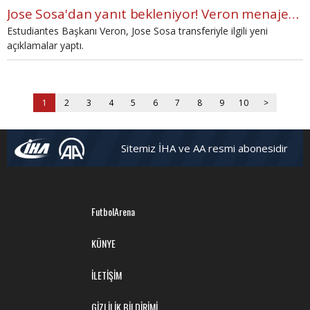
Jose Sosa'dan yanıt bekleniyor! Veron menajerine sinirlendi
Estudiantes Başkanı Veron, Jose Sosa transferiyle ilgili yeni
açıklamalar yaptı.
1
2
3
4
5
6
7
8
9
10
>
Sitemiz İHA ve AA resmi abonesidir
FutbolArena
KÜNYE
İLETİŞİM
GİZLİLİK BİLDİRİMİ