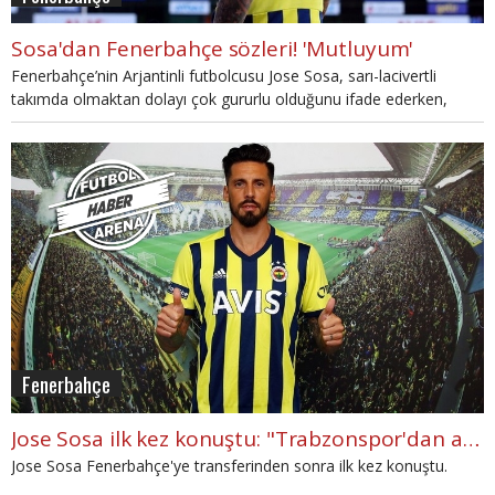
Sosa'dan Fenerbahçe sözleri! 'Mutluyum'
Fenerbahçe’nin Arjantinli futbolcusu Jose Sosa, sarı-lacivertli
takımda olmaktan dolayı çok gururlu olduğunu ifade ederken,
Fenerbahçe için hedeflerin her zaman en yüksekte olması
gerektiğini belirtti.
Fenerbahçe
Jose Sosa ilk kez konuştu: "Trabzonspor'dan ayrılık süreci"
Jose Sosa Fenerbahçe'ye transferinden sonra ilk kez konuştu.