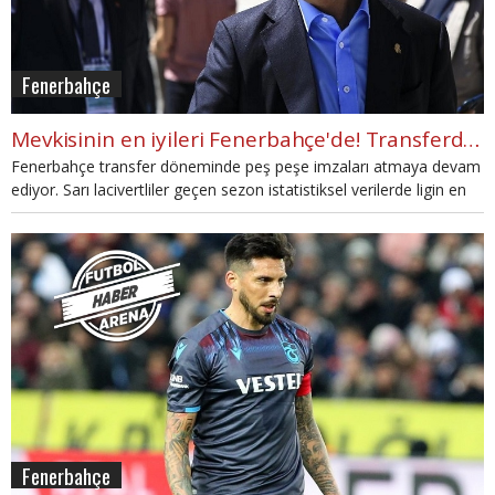
Fenerbahçe
Mevkisinin en iyileri Fenerbahçe'de! Transferde peş peşe imzalar
Fenerbahçe transfer döneminde peş peşe imzaları atmaya devam
ediyor. Sarı lacivertliler geçen sezon istatistiksel verilerde ligin en
iyilerini kadrosuna kattı.
Fenerbahçe