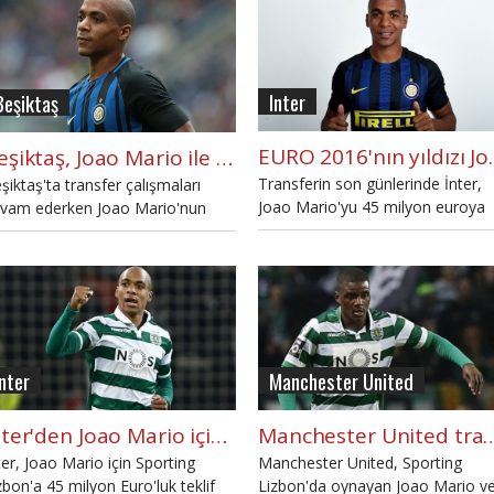
Inter
Beşiktaş
EURO 2016'nın
Beşiktaş, Joao Mario ile ilgileniyor iddiası
Transferin son günlerinde İnter,
şiktaş'ta transfer çalışmaları
Joao Mario'yu 45 milyon euroya
vam ederken Joao Mario'nun
transfer etti.
ndemde olduğu ve yöneticilerin
masa geçtiği ifade ediliyor.
şiktaş, Joao Mario'yu transfer
ti mi?
Inter
Manchester United
Inter'den Joao Mario için 45 milyon Euro
Manchester United transferde ik
ter, Joao Mario için Sporting
Manchester United, Sporting
zbon'a 45 milyon Euro'luk teklif
Lizbon'da oynayan Joao Mario v