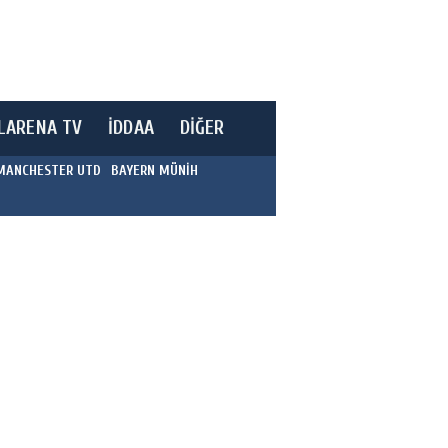
LARENA TV
İDDAA
DİĞER
MANCHESTER UTD
BAYERN MÜNİH