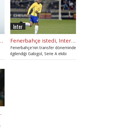
Inter
 yıldızı Joao Mario, İnter'de
Fenerbahçe istedi, Inter kadrosuna kattı
Fenerbahçe'nin transfer döneminde
ilgilendiği Gabigol, Serie A ekibi
Inter'e imza attı.
i yıldızın peşinde
e