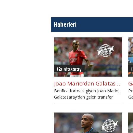
Haberleri
Galatasaray
Joao Mario'dan Galatasaray'a transfer yanıtı
Benfica forması giyen Joao Mario,
Po
Galatasaray'dan gelen transfer
Ga
teklifine olumsuz yanıt verdi.
Ma