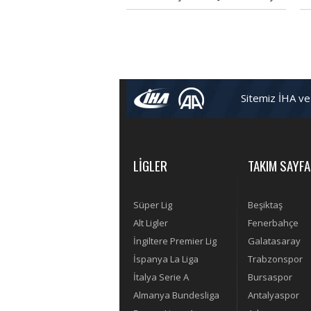
kadrosuna katıyor.
ya
Sitemiz İHA ve
LİGLER
TAKIM SAYFA
Süper Lig
Beşiktaş
Alt Ligler
Fenerbahçe
İngiltere Premier Lig
Galatasaray
İspanya La Liga
Trabzonspor
İtalya Serie A
Bursaspor
Almanya Bundesliga
Antalyaspor