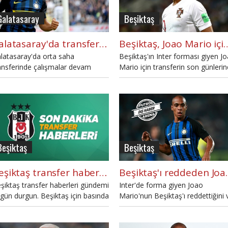
Galatasaray
Beşiktaş
Galatasaray'da transferde Joao Mario sürprizi
Beşiktaş, Joao Mario 
latasaray'da orta saha
Beşiktaş'ın Inter forması giyen J
ansferinde çalışmalar devam
Mario için transferin son günleri
erken Joao Mario ismi gündeme
bir kez daha atağa geçtiği iddia
ldi.
edildi.
Beşiktaş
Beşiktaş
Beşiktaş transfer haberleri: Marco Fabian, Joao Mario (25 Ağustos 2018 Cumartesi)
Beşiktaş'ı red
şiktaş transfer haberleri gündemi
Inter'de forma giyen Joao
gün durgun. Beşiktaş için basında
Mario'nun Beşiktaş'ı reddettiğini 
ş transfer ihtimali yazıldı. Günün
başka bir teklif gelmeyince Inter'
şiktaş transfer haberleri bu
kalacağı iddia edildi.
berde.