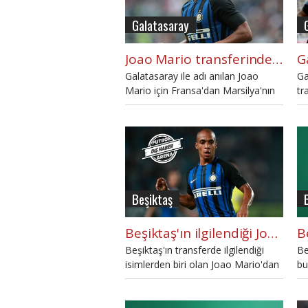
Galatasaray
Joao Mario transferinde Galatasaray'a rakip
Galatasaray ile adı anılan Joao
Ga
Mario için Fransa'dan Marsilya'nın
tr
da devreye girdiği iddia edildi.
ed
ge
Beşiktaş
Beşiktaş'ın ilgilendiği Joao Mario teklifi reddetti
Beşiktaş'ın transferde ilgilendiği
Be
isimlerden biri olan Joao Mario'dan
bu
Siyah-Beyazlılara bir kötü haber
be
daha geldi. Joao Mario, Beşiktaş'a
Be
gelecek mi? Detaylar haberimizde...
ha