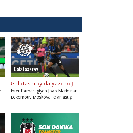
Galatasaray
 için transferde Joao Mario iddiası
Galatasaray'da yazılan Joao Mario, Lokootiv Moskova'da
e
Inter forması giyen Joao Mario'nun
Lokomotiv Moskova ile anlaştığı
belirtildi.