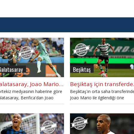
Galatasaray
Beşiktaş
Galatasaray, Joao Mario transferi için devrede
Beşiktaş
rtekiz medyasının haberine göre
Beşiktaş'ın orta saha transferind
latasaray, Benfica'dan Joao
Joao Mario ile ilgilendiği öne
rio'nun transferiyle ilgileniyor.
sürüldü.