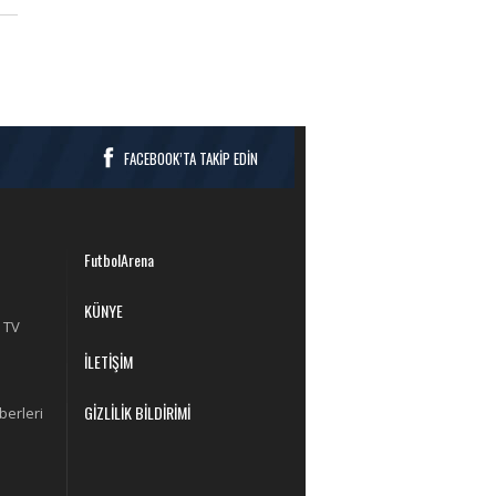
FACEBOOK’TA TAKİP EDİN
FutbolArena
KÜNYE
 TV
İLETİŞİM
GİZLİLİK BİLDİRİMİ
berleri