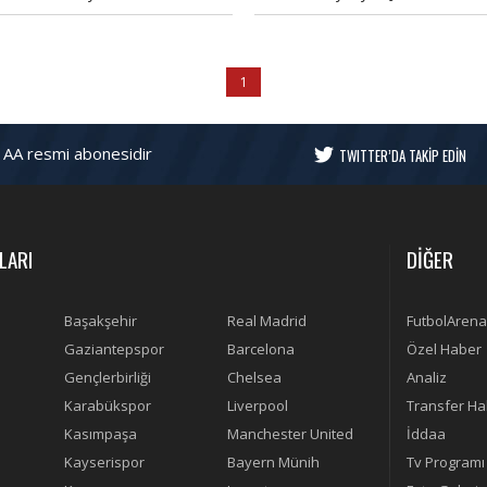
ptı.
William Carvalho'nun peşinde.
1
 AA resmi abonesidir
TWITTER’DA TAKİP EDİN
LARI
DİĞER
Başakşehir
Real Madrid
FutbolArena
Gaziantepspor
Barcelona
Özel Haber
Gençlerbirliği
Chelsea
Analiz
Karabükspor
Liverpool
Transfer Ha
Kasımpaşa
Manchester United
İddaa
Kayserispor
Bayern Münih
Tv Programı