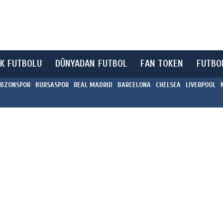
K FUTBOLU
DÜNYADAN FUTBOL
FAN TOKEN
FUTBO
BZONSPOR
BURSASPOR
REAL MADRID
BARCELONA
CHELSEA
LIVERPOOL