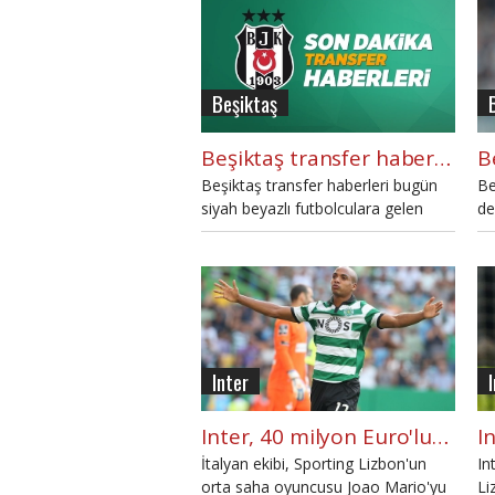
Beşiktaş
Beşiktaş transfer haberleri: Joao Mario, Quaresma (14 Ağustos 2018 Salı)
Beşiktaş transfer haberleri bugün
Be
siyah beyazlı futbolculara gelen
de
tekliflerle dikkat çekti. Kartal hem
gü
oyuncu alabilir, hem de
te
gönderebilir... 14 Ağustos Salı Son
Be
Dakika BJK Transfer haberleri
et
burada.
Inter
Inter, 40 milyon Euro'luk transferi bitiriyor
İtalyan ekibi, Sporting Lizbon'un
In
orta saha oyuncusu Joao Mario'yu
Li