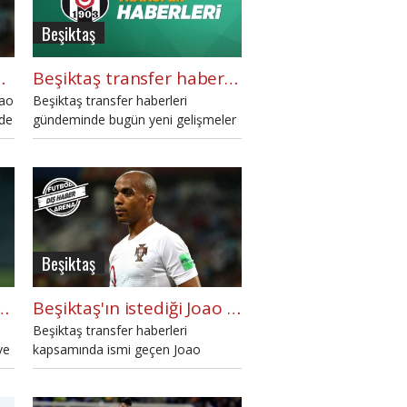
Beşiktaş
için atağa geçti
Beşiktaş transfer haberleri: Shinji Kagawa, Adem Ljajic (28 Ağustos 2018 Salı)
oao
Beşiktaş transfer haberleri
nde
gündeminde bugün yeni gelişmeler
söz konusu. Beşiktaş için basında
dört transfer ihtimali yazıldı. Günün
Beşiktaş transfer haberleri bu
haberde.
Beşiktaş
deden Joao Mario kulüp bulamadı
Beşiktaş'ın istediği Joao Mario'ya sürpriz talip
Beşiktaş transfer haberleri
ve
kapsamında ismi geçen Joao
de
Mario'ya İspanyol devi Sevilla'nın da
talip olduğu yazıldı.