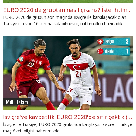
EURO 2020'de gruptan nasıl çıkarız? İşte ihtimaller
EURO 2020'de grubun son maçında İsviçre ile karşılaşacak olan
Türkiye'nin son 16 turuna kalabilmesi için ihtimalleri hazırladık.
Milli Takım
İsviçre'ye kaybettik! EURO 2020'de sıfır çektik (İZLE)
İsviçre ile Türkiye, EURO 2020 grubunda karşılaştı. İsviçre - Türkiye
maç özeti bilgisi haberimizde.