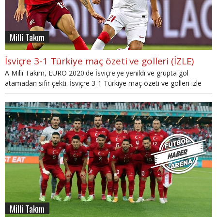
Milli Takım
İsviçre 3-1 Türkiye maç özeti ve golleri (İZLE)
A Milli Takım, EURO 2020'de İsviçre'ye yenildi ve grupta gol
atamadan sıfır çekti. İsviçre 3-1 Türkiye maç özeti ve golleri izle
için detaylar haberimizde.
Milli Takım