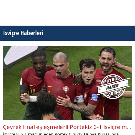
İsviçre Haberleri
Çeyrek final eşleşmeleri! Portekiz 6-1 İsviçre maç özeti (İZLE)
İsviçre'yi 6-1 mağlup eden Portekiz, 2022 Dünya Kupası'nda