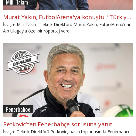
Milli Takım
Murat Yakın, FutbolArena'ya konuştu! "Türkiye'nin şansı büyük"
İsviçre Milli Takımı Teknik Direktörü Murat Yakın, FutbolArena'dan
Alp Ulagay'a özel bir röportaj verdi.
Fenerbahçe
Petkovic'ten Fenerbahçe sorusuna yanıt
İsviçre Teknik Direktörü Petkovic, basın toplantısında Fenerbahçe