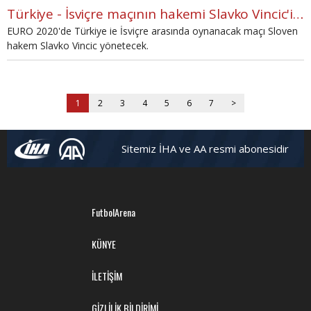
Türkiye - İsviçre maçının hakemi Slavko Vincic'in skandalları
EURO 2020'de Türkiye ie İsviçre arasında oynanacak maçı Sloven
hakem Slavko Vincic yönetecek.
1
2
3
4
5
6
7
>
Sitemiz İHA ve AA resmi abonesidir
FutbolArena
KÜNYE
İLETİŞİM
GİZLİLİK BİLDİRİMİ