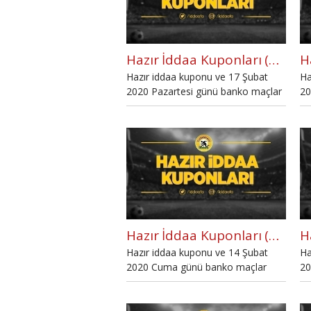
Hazır İddaa Kuponları (Banko maçlar 17 Şubat 2020 Pazartesi)
Hazır iddaa kuponu ve 17 Şubat
Ha
2020 Pazartesi günü banko maçlar
20
şeklinde yapılan aramaların yanıtları
şe
burada.
bu
Hazır İddaa Kuponları (Banko maçlar 14 Şubat 2020 Cuma)
Hazır iddaa kuponu ve 14 Şubat
Ha
2020 Cuma günü banko maçlar
20
şeklinde yapılan aramaların yanıtları
şe
burada.
bu