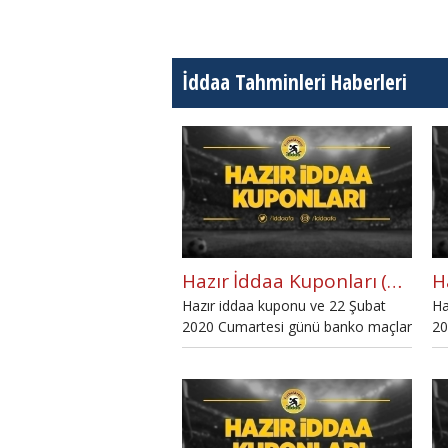
İddaa Tahminleri Haberleri
Hazır İddaa Kuponları (Banko maçlar 22 Şubat 2020 Cumartesi)
Hazır iddaa kuponu ve 22 Şubat
Ha
2020 Cumartesi günü banko maçlar
20
şeklinde yapılan aramaların yanıtları
şe
burada.
bu