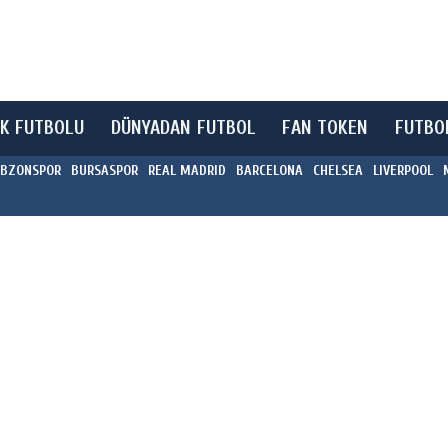
K FUTBOLU
DÜNYADAN FUTBOL
FAN TOKEN
FUTBO
BZONSPOR
BURSASPOR
REAL MADRID
BARCELONA
CHELSEA
LIVERPOOL