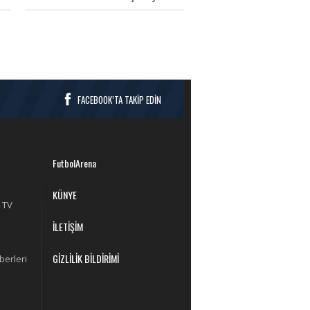
için 4 Şubat 2020 Salı günü iddaa
kuponu haberimizde.
FACEBOOK’TA TAKİP EDİN
FutbolArena
KÜNYE
 TV
İLETİŞİM
GİZLİLİK BİLDİRİMİ
berleri