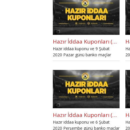
Hazır İddaa Kuponları (Banko maçlar 9 Şubat 2020 Pazar)
Hazır iddaa kuponu ve 9 Şubat
Ha
2020 Pazar günü banko maçlar
20
şeklinde yapılan aramaların yanıtları
şe
burada.
bu
Hazır İddaa Kuponları (Banko maçlar 6 Şubat 2020 Perşembe)
Hazır iddaa kuponu ve 6 Şubat
Ha
2020 Perşembe günü banko maçlar
20