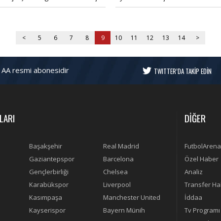
klinde yapılan aramaların yanıtları
tahminleri haberimizde.
rada.
<
5
6
7
8
9
10
11
12
13
14
>
 AA resmi abonesidir
TWITTER’DA TAKİP EDİN
LARI
DİĞER
Başakşehir
Real Madrid
FutbolArena
Gaziantepspor
Barcelona
Özel Haber
Gençlerbirliği
Chelsea
Analiz
Karabükspor
Liverpool
Transfer Ha
Kasımpaşa
Manchester United
İddaa
Kayserispor
Bayern Münih
Tv Programı