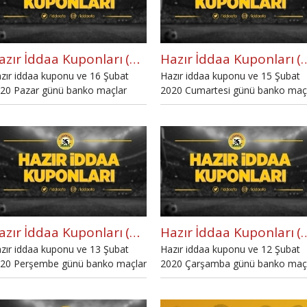
Hazır İddaa Kuponları (Banko maçlar 16 Şubat 2020 Pazar)
Hazır İddaa Kuponları (Banko maçlar
zır iddaa kuponu ve 16 Şubat
Hazır iddaa kuponu ve 15 Şubat
20 Pazar günü banko maçlar
2020 Cumartesi günü banko maç
klinde yapılan aramaların yanıtları
şeklinde yapılan aramaların yanıtl
rada.
burada.
Hazır İddaa Kuponları (Banko maçlar 13 Şubat 2020 Perşembe)
Hazır İddaa Kuponları (Banko maçla
zır iddaa kuponu ve 13 Şubat
Hazır iddaa kuponu ve 12 Şubat
20 Perşembe günü banko maçlar
2020 Çarşamba günü banko maç
klinde yapılan aramaların yanıtları
şeklinde yapılan aramaların yanıtl
rada.
burada.