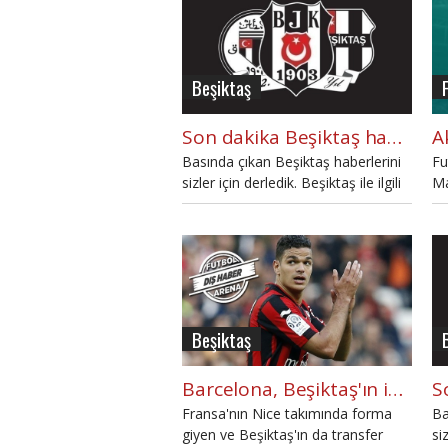
Beşiktaş
Son dakika Beşiktaş haberleri - Bugünkü Beşiktaş gelişmeleri - BJK (11 Mayıs 2016 Çarşamba)
Basında çıkan Beşiktaş haberlerini
Fu
sizler için derledik. Beşiktaş ile ilgili
Ma
basında bugün neler yazıldı?
ge
Beşiktaş
Barcelona, Beşiktaş'ın istediği yıldızı kapıyor
Fransa'nın Nice takımında forma
Ba
giyen ve Beşiktaş'ın da transfer
si