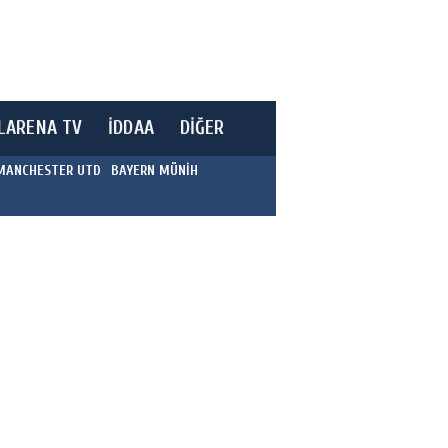
LARENA TV
İDDAA
DİĞER
MANCHESTER UTD
BAYERN MÜNİH