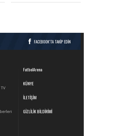
a
basında bugün neler yazıldı?
FACEBOOK’TA TAKİP EDİN
FutbolArena
KÜNYE
 TV
İLETİŞİM
GİZLİLİK BİLDİRİMİ
berleri