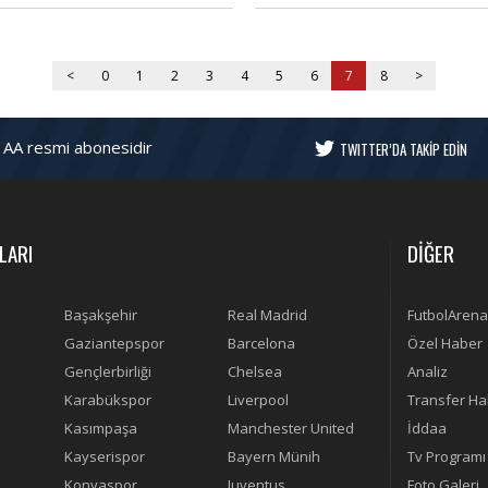
sında bugün neler yazıldı?
Barcelona'nın devreye girdiği iddi
edildi.
<
0
1
2
3
4
5
6
7
8
>
 AA resmi abonesidir
TWITTER’DA TAKİP EDİN
LARI
DİĞER
Başakşehir
Real Madrid
FutbolArena
Gaziantepspor
Barcelona
Özel Haber
Gençlerbirliği
Chelsea
Analiz
Karabükspor
Liverpool
Transfer Ha
Kasımpaşa
Manchester United
İddaa
Kayserispor
Bayern Münih
Tv Programı
Konyaspor
Juventus
Foto Galeri