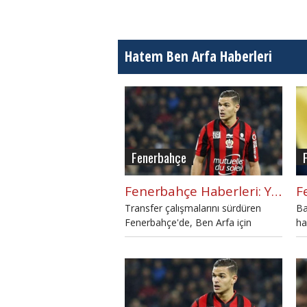
Hatem Ben Arfa Haberleri
Fenerbahçe
Fenerbahçe Haberleri: Yönetimden Ben Arfa çıkarması
Transfer çalışmalarını sürdüren
Ba
Fenerbahçe'de, Ben Arfa için
ha
girişimler başlıyor.
Fe
ha