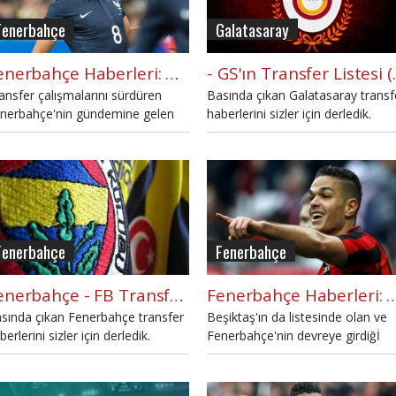
Fenerbahçe
Galatasaray
Fenerbahçe Haberleri: Ben Arfa için transfer teklifi
- GS'ın Tran
ansfer çalışmalarını sürdüren
Basında çıkan Galatasaray transf
nerbahçe'nin gündemine gelen
haberlerini sizler için derledik.
n isim Hatem Ben Arfa oldu.
Galatasaray ile ilgili basında bugü
hangi transfer haberleri yazıldı?
Fenerbahçe
Fenerbahçe
Fenerbahçe - FB Transfer Listesi (29 Mayıs 2016)
Fenerbahçe Haberleri: Aziz Yıldırım'ın Ben Arfa trans
sında çıkan Fenerbahçe transfer
Beşiktaş'ın da listesinde olan ve
berlerini sizler için derledik.
Fenerbahçe'nin devreye girdiğİ
nerbahçe ile ilgili basında bugün
Hatem Ben Arfa'da sarı lacivertli
ngi transfer haberleri yazıldı?
yönetim UEFA engeline takıldı.