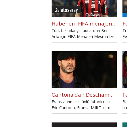
Galatasaray
Haberleri: FIFA menajerinden Ben Arfa açıklaması
Türk takımlarıyla adı anılan Ben
Tr
Arfa için FIFA Menajeri Mesrun Izet
Fe
önemli açıklamalarda bulundu.
so
Cantona'dan Deschamps'a şok suçlama!
Fransızların eski ünlü futbolcusu
Ba
Eric Cantona, Fransa Milli Takım
ha
Teknik Direktörü Deschamps'ı
Fe
ırkçılıkla suçladı.
ha