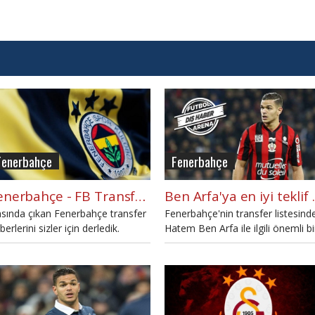
Fenerbahçe
Fenerbahçe
Fenerbahçe - FB Transfer Listesi (8 Haziran 2016 Çarşamba)
Ben Arfa'y
sında çıkan Fenerbahçe transfer
Fenerbahçe'nin transfer listesind
berlerini sizler için derledik.
Hatem Ben Arfa ile ilgili önemli bi
nerbahçe ile ilgili basında bugün
gelişme yaşandı.
ngi transfer haberleri yazıldı?