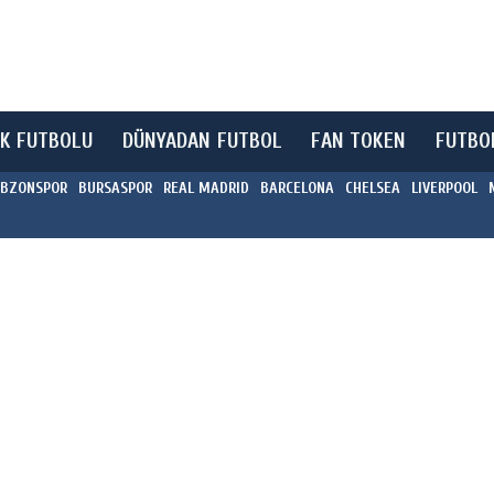
K FUTBOLU
DÜNYADAN FUTBOL
FAN TOKEN
FUTBO
BZONSPOR
BURSASPOR
REAL MADRID
BARCELONA
CHELSEA
LIVERPOOL