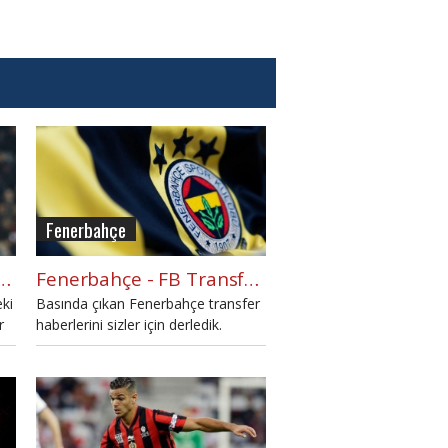
Fenerbahçe
a en iyi teklif Fenerbahçe'den
Fenerbahçe - FB Transfer Listesi (7 Haziran 2016 Salı)
eki
Basında çıkan Fenerbahçe transfer
r
haberlerini sizler için derledik.
Fenerbahçe ile ilgili basında bugün
hangi transfer haberleri yazıldı?