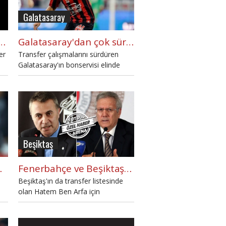
Galatasaray
sfer Listesi (31 Mayıs 2016 Salı)
Galatasaray'dan çok sürpriz transfer planı
er
Transfer çalışmalarını sürdüren
Galatasaray'ın bonservisi elinde
n
olan Hatem Ben Arfa ile ilgilendiği
iddia edildi. Son dakika Galatasaray
transfer haberleri burada.
Beşiktaş
fer planına UEFA engeli
Fenerbahçe ve Beşiktaş arasında transfer savaşı
Beşiktaş'ın da transfer listesinde
olan Hatem Ben Arfa için
Fenerbahçe devreye girdi.