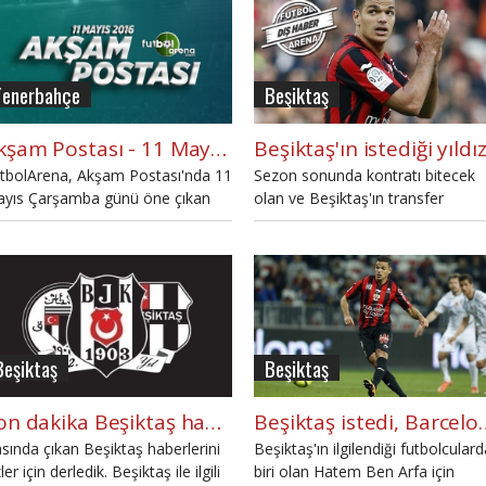
Fenerbahçe
Beşiktaş
Akşam Postası - 11 Mayıs Çarşamba
tbolArena, Akşam Postası'nda 11
Sezon sonunda kontratı bitecek
yıs Çarşamba günü öne çıkan
olan ve Beşiktaş'ın transfer
lişmeleri sizler için derledi.
listesindeki Hatem Ben Arfa
geleceği hakkında konuştu.
Beşiktaş
Beşiktaş
Son dakika Beşiktaş haberleri - Bugünkü Beşiktaş gelişmeleri - BJK (7 Mayıs 2016 Cumartesi)
Beşiktaş istedi
sında çıkan Beşiktaş haberlerini
Beşiktaş'ın ilgilendiği futbolcular
zler için derledik. Beşiktaş ile ilgili
biri olan Hatem Ben Arfa için