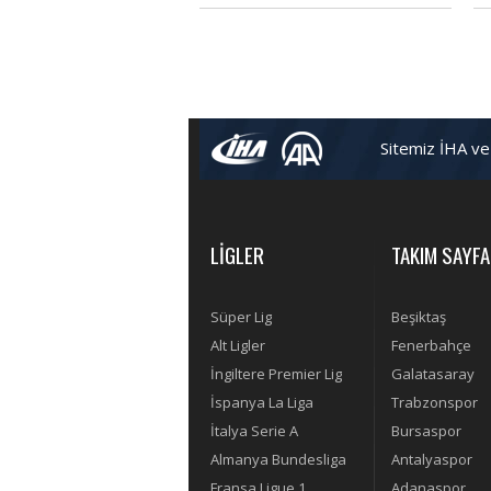
listesindeki Hatem Ben Arfa,
ba
Barcelona yolunda.
Sitemiz İHA ve
LİGLER
TAKIM SAYFA
Süper Lig
Beşiktaş
Alt Ligler
Fenerbahçe
İngiltere Premier Lig
Galatasaray
İspanya La Liga
Trabzonspor
İtalya Serie A
Bursaspor
Almanya Bundesliga
Antalyaspor
Fransa Ligue 1
Adanaspor