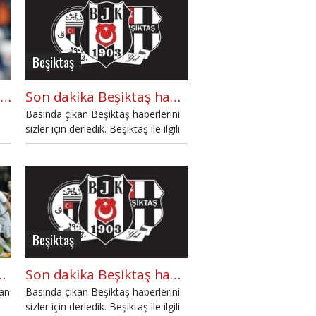
Beşiktaş
Beşiktaş'ın istediği yıldız futbolcu konuştu
Son dakika Beşiktaş haberleri - Bugünkü Beşiktaş gelişmeleri - BJK (9 Mayıs 2016 Pazartesi)
Basında çıkan Beşiktaş haberlerini
sizler için derledik. Beşiktaş ile ilgili
basında bugün neler yazıldı?
Beşiktaş
, Barcelona alıyor
Son dakika Beşiktaş haberleri - Bugünkü Beşiktaş gelişmeleri - BJK (20 Nisan 2016 Çarşamba)
dan
Basında çıkan Beşiktaş haberlerini
sizler için derledik. Beşiktaş ile ilgili