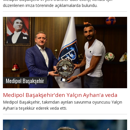
düzenlenen imza töreninde açıklamalarda bulundu.
Medipol Başakşehir
Medipol Başakşehir'den Yalçın Ayhan'a veda
Medipol Başakşehir, takımdan ayrılan savunma oyuncusu Yalçın
Ayhan'a teşekkür ederek veda etti.