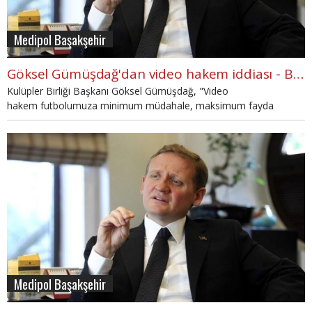
Medipol Başakşehir
Göksel Gümüşdağ'dan video hakem iddiası - Başakşehir Haberleri
Kulüpler Birliği Başkanı Göksel Gümüşdağ, "Video
hakem futbolumuza minimum müdahale, maksimum fayda
sağlayacak." diye konuştu.
Medipol Başakşehir