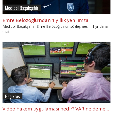
Medipol Başakşehir
Emre Belözoğlu'ndan 1 yıllık yeni imza
Medipol Başakşehir, Emre Belözoğlu'nun sözleşmesini 1 yıl daha
uzattı.
Beşiktaş
Video hakem uygulaması nedir? VAR ne demek? Türkiye video hakeme ne zaman geçecek?