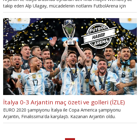
takip eden Alp Ulagay, mücadelenin notlarını FutbolArena için
kaleme aldı.
İtalya 0-3 Arjantin maç özeti ve golleri (İZLE)
EURO 2020 şampiyonu İtalya ile Copa America şampiyonu
Arjantin, Finalissima'da karşılaştı. Kazanan Arjantin oldu.