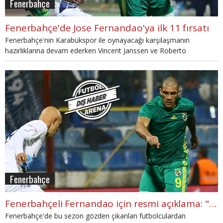
Fenerbahçe
Fenerbahçe'de Jose Fernandao'ya ilk 11 fırsatı
Fenerbahçe'nin Karabükspor ile oynayacağı karşılaşmanın
hazırlıklarına devam ederken Vincent Janssen ve Roberto
Soldado'nun sakatlıkları sonrası Jose Fernandao'ya ilk 11 yolu
gözüktü.
Fenerbahçe
Fenerbahçeli Fernandao için resmi açıklama: "Evet ilgileniyoruz."
Fenerbahçe'de bu sezon gözden çıkarılan futbolculardan