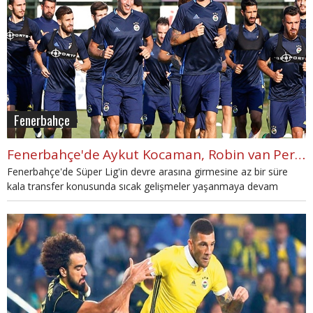
Fenerbahçe
Fenerbahçe'de Aykut Kocaman, Robin van Persie'yi takımda tutacak!
Fenerbahçe'de Süper Lig'in devre arasına girmesine az bir süre
kala transfer konusunda sıcak gelişmeler yaşanmaya devam
ediyor. Sarı-Lacivertlilerde forma şansı bulamayan Robin van
Persie için Aykut Kocaman'In tavrı belli oldu.