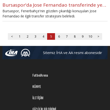
Bursaspor'da Jose Fernandao transferinde yeni karar
Bursaspor, Fenerbahçe'nin gözden çıkardığı konuşulan Jose
Fernandao ile ilgili transfer stratejisini belirledi.
<
1
2
3
4
5
6
7
8
9
10
>
Sitemiz İHA ve AA resmi abonesidir
FutbolArena
KÜNYE
İLETİŞİM
GİZLİLİK BİLDİRİMİ