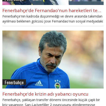
Fenerbahçe'de Fernandao'nun hareketleri tepki çekti
Fenerbahçe'nin kadroda düşünmediği ve devre arasında takımdan
ayrılması beklenen golcüsü Jose Fernandao'nun sosyal medyadaki
paylaşımları tepki topladı.
Fenerbahçe
Fenerbahçe'de krizin adı yabancı oyuncu
Fenerbahçe, yaklaşan transfer dönemi öncesinde küçük çaplı bir
kriz yaşanıyor. Sarı-Lacivertliler 2 oyuncusunu gönderemezse