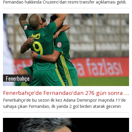
Fernandao hakkında Cruzeiro'dan resmi transfer açıklaması geldi.
Fenerbahçe
Fenerbahçe'de Fernandao'dan 276 gün sonra müthiş goller (İZLE- Adana Demirspor maçı)
Fenerbahçe'de bu sezon ilk kez Adana Demirspor maçında 11'de
sahaya çıkan Fernandao, ilk yarıda 2 gol birden atarak gecenin
öne çıkan isimlerinden biri oldu.