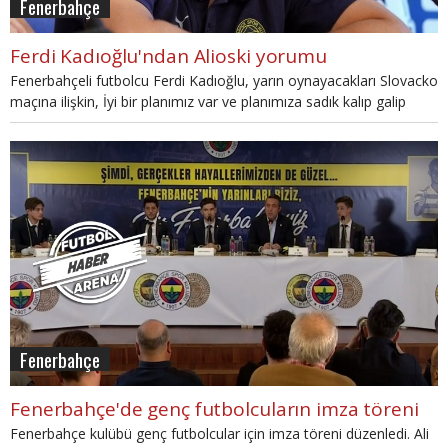
Fenerbahçe
Ferdi Kadıoğlu'ndan Alioski yorumu
Fenerbahçeli futbolcu Ferdi Kadıoğlu, yarın oynayacakları Slovacko
maçına ilişkin, İyi bir planımız var ve planımıza sadık kalıp galip
gelmek istiyoruz dedi.
Fenerbahçe
Fenerbahçe'de genç futbolcuların imza töreni
Fenerbahçe kulübü genç futbolcular için imza töreni düzenledi. Ali