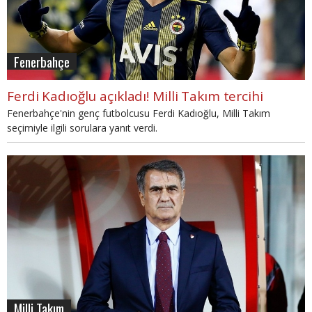
Fenerbahçe
Ferdi Kadıoğlu açıkladı! Milli Takım tercihi
Fenerbahçe'nin genç futbolcusu Ferdi Kadıoğlu, Milli Takım
seçimiyle ilgili sorulara yanıt verdi.
Milli Takım