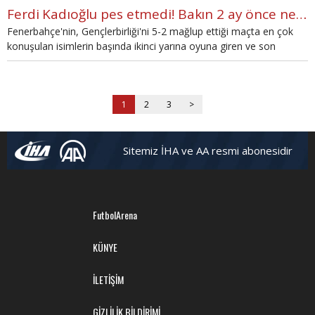
Ferdi Kadıoğlu pes etmedi! Bakın 2 ay önce ne söylemişti
Fenerbahçe'nin, Gençlerbirliği'ni 5-2 mağlup ettiği maçta en çok
konuşulan isimlerin başında ikinci yarına oyuna giren ve son
derece güzel bir gol atan Ferdi Kadıoğlu geldi.
1
2
3
>
Sitemiz İHA ve AA resmi abonesidir
FutbolArena
KÜNYE
İLETİŞİM
GİZLİLİK BİLDİRİMİ