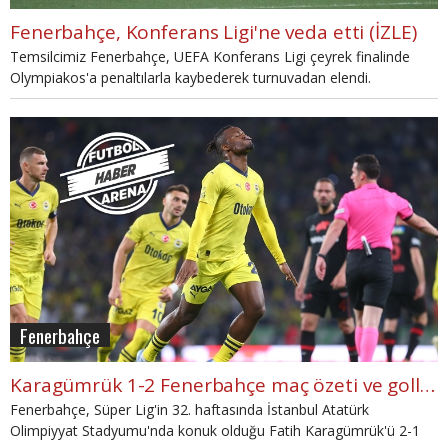
Fenerbahçe, Konferans Ligi'ne veda etti (İZLE)
Temsilcimiz Fenerbahçe, UEFA Konferans Ligi çeyrek finalinde
Olympiakos'a penaltılarla kaybederek turnuvadan elendi.
Fenerbahçe
Karagümrük 1-2 Fenerbahçe maç özeti ve golleri (İZLE)
Fenerbahçe, Süper Lig'in 32. haftasında İstanbul Atatürk
Olimpiyyat Stadyumu'nda konuk olduğu Fatih Karagümrük'ü 2-1