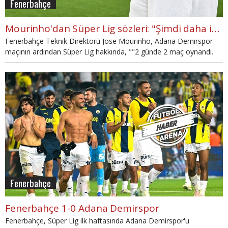
Fenerbahçe
Mourinho'dan Süper Lig sözleri: "Şimdi daha iyi anlıyorum."
Fenerbahçe Teknik Direktörü Jose Mourinho, Adana Demirspor
maçının ardından Süper Lig hakkında, ""2 günde 2 maç oynandı.
Cuma günü Galatasaray-Hatayspor maçı ve bugün Fenerbahçe
maçı. Çok fazla şey öğrendim. Zaten bu periyotta bana verilen
bilgiler harika bilgilerdi ama şimdi daha iyi anlıyorum." ifadelerini
kullandı.
Fenerbahçe
Fenerbahçe 1-0 Adana Demirspor
Fenerbahçe, Süper Lig ilk haftasında Adana Demirspor'u