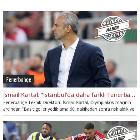
yendi.
Fenerbahçe
İsmail Kartal: "İstanbul'da daha farklı Fenerbahçe olacak
Fenerbahçe Teknik Direktörü İsmail Kartal, Olympiakos maçının
ardından "Basit goller yedik ama 60. dakikadan sonra risk aldık ve
güzel reaksiyon verdik. İstanbul'da çok daha farklı bir Fenerbahçe
olacak." dedi.