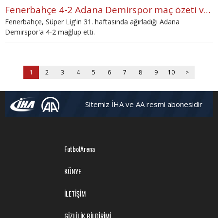
Fenerbahçe 4-2 Adana Demirspor maç özeti ve golleri (İZLE)
Fenerbahçe, Süper Lig'in 31. haftasında ağırladığı Adana
Demirspor'a 4-2 mağlup etti.
1
2
3
4
5
6
7
8
9
10
>
Sitemiz İHA ve AA resmi abonesidir
FutbolArena
KÜNYE
İLETİŞİM
GİZLİLİK BİLDİRİMİ