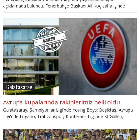
açıklamada bulundu. Fenerbahçe Başkanı Ali Koç saha içinde
saldırıya uğrarken, kulüp tarafından yapılan açıklamada
"Milyonların gözü önünde suç işlemekten çekinmeyen ve hakkında
hiçbir işlem yapılmamış halde elini kolunu sallayarak stattan ayrılan
bu şahsa bu cesareti kimler vermektedir? Başkanımız Ali Y. Koç
tarafından futbol teröristi bu şahıs başta olmak üzere ihmali olan
tüm yetkililer hakkında suç duyurusunda bulunulmuş olup, süreç
hassasiyetle takip edilecektir." ifadeleri kullanıldı.
Galatasaray
Avrupa kupalarında rakiplerimiz belli oldu
Galatasaray, Şampiyonlar Ligi'nde Young Boys; Beşiktaş, Avrupa
Ligi'nde Lugano; Trabzonspor, Konferans Ligi'nde St Gallen;
Başakşehir ise St Patrick's ile eşleşti.