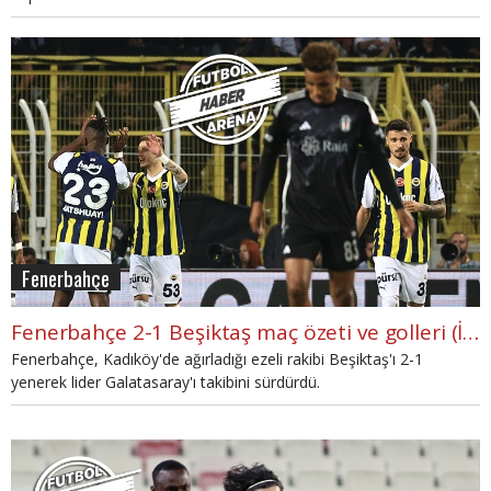
Fenerbahçe
Fenerbahçe 2-1 Beşiktaş maç özeti ve golleri (İZLE)
Fenerbahçe, Kadıköy'de ağırladığı ezeli rakibi Beşiktaş'ı 2-1
yenerek lider Galatasaray'ı takibini sürdürdü.