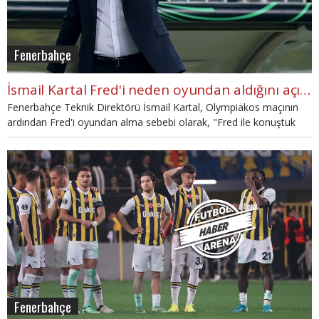
Fenerbahçe
İsmail Kartal Fred'i neden oyundan aldığını açıkladı
Fenerbahçe Teknik Direktörü İsmail Kartal, Olympiakos maçının
ardından Fred'i oyundan alma sebebi olarak, "Fred ile konuştuk
uzun zaman sakatlık yaşadı. Uzatmaları düşünerek daha
mücadeleci dinlenmiş bir oyuncuyu almayı düşündük." ifadelerini
kullandı.
Fenerbahçe