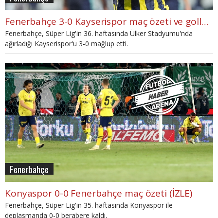
Fenerbahçe 3-0 Kayserispor maç özeti ve golleri (İZLE)
Fenerbahçe, Süper Lig'in 36. haftasında Ülker Stadyumu'nda
ağırladığı Kayserispor'u 3-0 mağlup etti.
Fenerbahçe
Konyaspor 0-0 Fenerbahçe maç özeti (İZLE)
Fenerbahçe, Süper Lig'in 35. haftasında Konyaspor ile
deplasmanda 0-0 berabere kaldı.