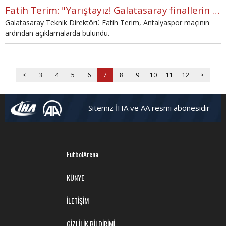
Fatih Terim: "Yarıştayız! Galatasaray finallerin takımı"
Galatasaray Teknik Direktörü Fatih Terim, Antalyaspor maçının
ardından açıklamalarda bulundu.
<
3
4
5
6
7
8
9
10
11
12
>
Sitemiz İHA ve AA resmi abonesidir
FutbolArena
KÜNYE
İLETİŞİM
GİZLİLİK BİLDİRİMİ