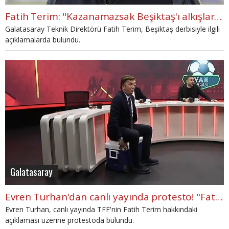
Fatih Terim: "Kazanamazsak Beşiktaş'ı alkışlarla uğurlarız"
Galatasaray Teknik Direktörü Fatih Terim, Beşiktaş derbisiyle ilgili
açıklamalarda bulundu.
Galatasaray
Evren Turhan'dan canlı yayında protesto! "Fatih hocam yalnız..."
Evren Turhan, canlı yayında TFF'nin Fatih Terim hakkındaki
açıklaması üzerine protestoda bulundu.