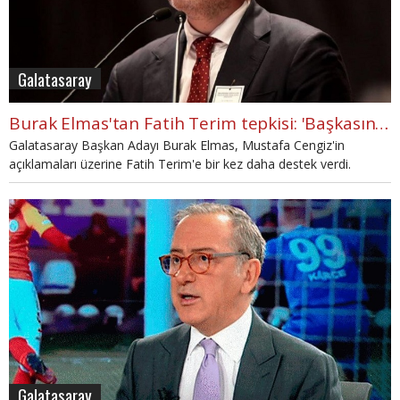
Galatasaray
Burak Elmas'tan Fatih Terim tepkisi: 'Başkasının mukavelesini iptal ederim'
Galatasaray Başkan Adayı Burak Elmas, Mustafa Cengiz'in
açıklamaları üzerine Fatih Terim'e bir kez daha destek verdi.
Galatasaray