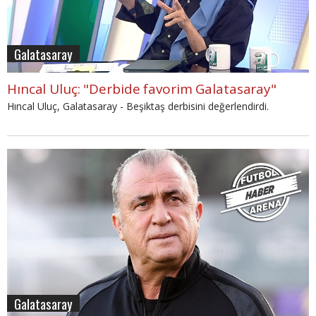
Galatasaray
Hıncal Uluç: "Derbide favorim Galatasaray"
Hıncal Uluç, Galatasaray - Beşiktaş derbisini değerlendirdi.
Galatasaray