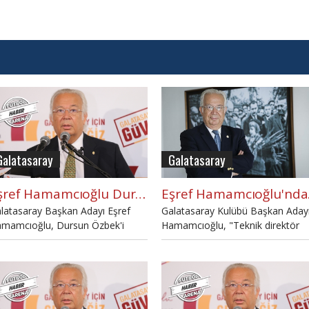
Galatasaray
Galatasaray
Eşref Hamamcıoğlu Dursun Özbek'i hedef aldı: "Aynı film!"
Eşref
latasaray Başkan Adayı Eşref
Galatasaray Kulübü Başkan Aday
mamcıoğlu, Dursun Özbek'i
Hamamcıoğlu, "Teknik direktör
def alarak "İkinci defa aynı filmi
adaylarımız yabancı. İtalya'daki
lemeye hazır mısınız?" dedi.
isimlerle (Roberto Mancini, Robe
De Zerbi) bir temasımız oldu.
Mancini zaten daha önce
Türkiye'de çalışmıştı. Diğer