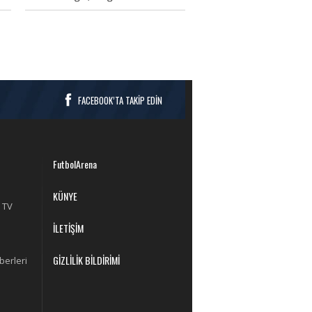
toplantısında açıklamalarda
bulundu.
FACEBOOK’TA TAKİP EDİN
FutbolArena
KÜNYE
 TV
İLETİŞİM
GİZLİLİK BİLDİRİMİ
berleri