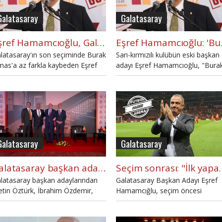
antrenör de genç ve başarılı." ded
Galatasaray
Galatasaray
Eşref Hamamcıoğlu, Galatasaray başkan adaylığını açıkladı
Eşref Hamam
latasaray'ın son seçiminde Burak
Sarı-kırmızılı kulübün eski başkan
mas'a az farkla kaybeden Eşref
adayı Eşref Hamamcıoğlu, "Bura
mamcıoğlu, Nisan ayındaki
Elmas başkanımız ve çalışma
çim için yeniden Galatasaray
arkadaşları, Galatasaray'ın yükün
şkan adaylığını açıkladı.
kaldıramamışlardır, hafif
kalmışlardır." diye konuştu.
Galatasaray
Galatasaray
Galatasaray başkan adayları ortak yayında buluştu: "Birlik olma zamanı"
Seçim sonrası: "İlk yap
latasaray başkan adaylarından
Galatasaray Başkan Adayı Eşref
tin Öztürk, İbrahim Özdemir,
Hamamcığlu, seçim öncesi
ref Hamamcıoğlu ve Burak
açıklamalarda bulundu.
mas, Galatasaraylılar Derneğinin
syal medya hesabındaki canlı