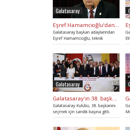
Galatasaray
Eşref Hamamcıoğlu'dan Fatih Terim yanıtı: "Hayır"
Galatasaray başkan adaylarından
Ga
Eşref Hamamcıoğlu, teknik
El
direktörlük koltuğu için Fatih Terim'i
Ha
düşünmediğini ifade etti.
se
ba
Galatasaray
Galatasaray'ın 38. başkanı Burak Elmas!
Galatasaray Kulübü, 38. başkanını
Ga
seçmek için sandık başına gitti.
Me
Heyecanlı seçimi Burak Elmas
Eş
kazandı.
El
so