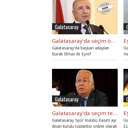
ya
Galatasaray
Galatasaray'da seçim öncesi Ünal Aysal ile kritik zirve
Galatasaray'da başkan adayları
Ga
Burak Elmas ile Eşref
Ha
Hamamcıoğlu, eski başkan Ünal
ko
Aysal'ın davetinde bir araya geldi.
Galatasaray
Galatasaray'da seçim tepkisi! "İzin almadılar"
Galatasaray Spor Kulübü Kasım ayı
Ga
divan kurulu toplantısı online olarak
Eş