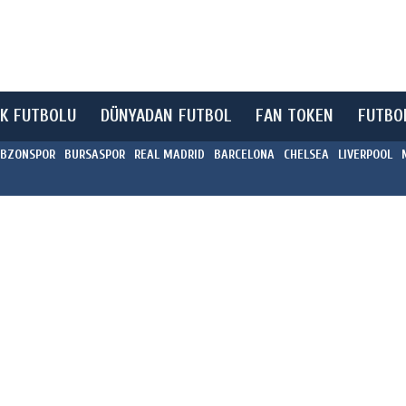
K FUTBOLU
DÜNYADAN FUTBOL
FAN TOKEN
FUTBO
BZONSPOR
BURSASPOR
REAL MADRID
BARCELONA
CHELSEA
LIVERPOOL