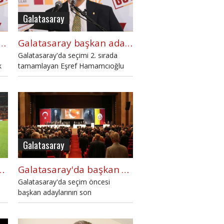
i.
Galatasaray
cıoğlu: 'Burak Elmas yönetimi G.Saray'a hafif kaldı'
Galatasaray başkan adayı Eşref Hamamcıoğlu kimdir? Yaşı, eğitimi, mesleği...
Galatasaray'da seçimi 2. sırada
k
tamamlayan Eşref Hamamcıoğlu
hakkında merak edilen bilgileri
ü
haberimizde derledik.
Galatasaray
acağımız iş Fatih Terim'le görüşmek"
Galatasaray'da başkan adaylarının açıklamaları
Galatasaray'da seçim öncesi
başkan adaylarının son
açıklamalarını derledik.