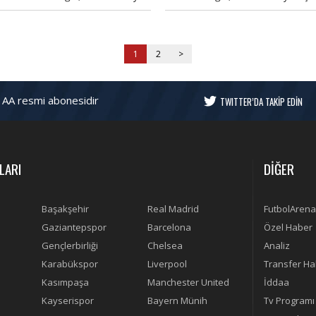
şkanı Mustafa Cengiz'in son
Mustafa Cengiz’i kullandığı üslup
ftada yaptığı açıklamalarını kulüp
konusunda eşleştirerek özür
ına üzüntü ile karşıladığını
beklediklerini söyledi.
lirterek, "Galatasaray Spor
1
2
>
lübü, temsil edilme yeteneğini
mamen kaybetmiştir. Hiç
msenin Galatasarayı kamuoyu
 AA resmi abonesidir
TWITTER’DA TAKİP EDİN
zdinde küçük düşürme hakkı
ktur" dedi.
LARI
DİĞER
Başakşehir
Real Madrid
FutbolArena
Gaziantepspor
Barcelona
Özel Haber
Gençlerbirliği
Chelsea
Analiz
Karabükspor
Liverpool
Transfer Ha
Kasımpaşa
Manchester United
İddaa
Kayserispor
Bayern Münih
Tv Programı