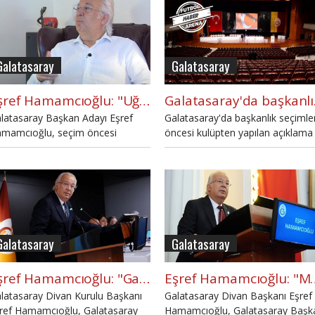
yına katıldı.
Galatasaray
Galatasaray
Eşref Hamamcıoğlu: "Uğurcan ve Rıdvan'ı isterim"
Galat
latasaray Başkan Adayı Eşref
Galatasaray'da başkanlık seçimler
mamcıoğlu, seçim öncesi
öncesi kulüpten yapılan açıklama
nuştu.
tepkiyle karşılandı.
Galatasaray
Galatasaray
Eşref Hamamcıoğlu: "Galatasaray temsil edilme yeteneğini kaybetmiştir"
Eşref Hamamcıoğlu: "Mus
latasaray Divan Kurulu Başkanı
Galatasaray Divan Başkanı Eşref
ref Hamamcıoğlu, Galatasaray
Hamamcıoğlu, Galatasaray Başk