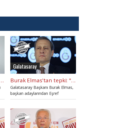
Galatasaray
 Hamamcıoğlu'ndan Mancini ve De Zerbi sözleri
Burak Elmas'tan tepki: "Seçime kadar transfer yapmayacağız"
ı
Galatasaray Başkanı Burak Elmas,
başkan adaylarından Eşref
Hamamcıoğlu'nun transfer
rto
çalışmaları tepkisine yanıt verdi.