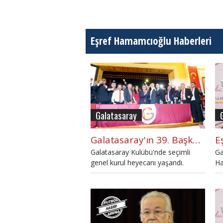
Eşref Hamamcıoğlu Haberleri
Galatasaray
Galatasaray'ın 39. Başkanı Dursun Özbek oldu
Galatasaray Kulübü'nde seçimli
Ga
genel kurul heyecanı yaşandı.
Ha
Dursun Özbek, Galatasaray'ın 39.
he
başkanı oldu.
iz