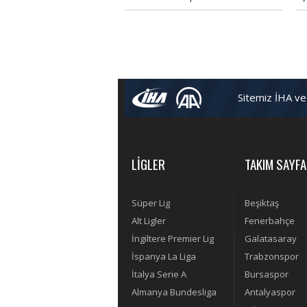
gerçekleşti. Divan Kurulu Başkanı
Ba
Eşref Hamamcıoğlu, divan
ha
toplantısında açıklamalarda
ad
bulundu.
be
Ku
ta
ki
Sitemiz İHA ve
ne
yo
LİGLER
TAKIM SAYFA
Süper Lig
Beşiktaş
Alt Ligler
Fenerbahçe
İngiltere Premier Lig
Galatasaray
İspanya La Liga
Trabzonspor
İtalya Serie A
Bursaspor
Almanya Bundesliga
Antalyaspor