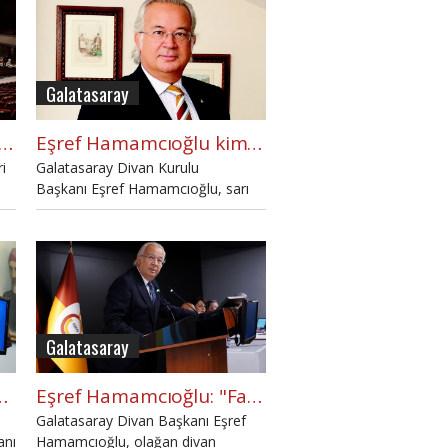
Galatasaray
asaray'da başkanlık seçimi iptal edilecek mi?
Eşref Hamamcıoğlu kimdir? Galatasaray'da yeni başkan adayı
i
Galatasaray Divan Kurulu
Başkanı Eşref Hamamcıoğlu, sarı
kırmızılı kulübün başkanlığına aday
olduğunu açıkladı. Eşref
Hamamcıoğlu kimdir, Eşref
Hamamcıoğlu kaç yaşında, Eşref
Hamamcıoğlu liseli mi gibi soruların
yanıtları haberimizde.
Galatasaray
tafa Cengiz'den özür bekliyoruz"
Eşref Hamamcıoğlu: "Fatih Terim dışarıdan bir insan değildir"
Galatasaray Divan Başkanı Eşref
anı
Hamamcıoğlu, olağan divan