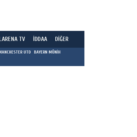
LARENA TV
İDDAA
DİĞER
MANCHESTER UTD
BAYERN MÜNİH