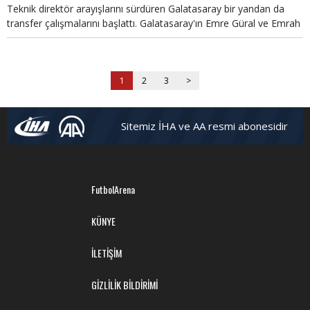
Teknik direktör arayışlarını sürdüren Galatasaray bir yandan da
transfer çalışmalarını başlattı. Galatasaray'ın Emre Güral ve Emrah
Başsan transferlerinde son durum. Son dakika Galatasaray
transfer haberleri.
1
2
3
>
Sitemiz İHA ve AA resmi abonesidir
FutbolArena
KÜNYE
İLETİŞİM
GİZLİLİK BİLDİRİMİ