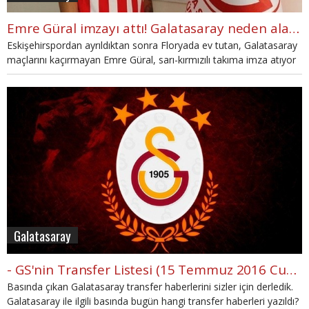
Emre Güral imzayı attı! Galatasaray neden alamadı?
Eskişehirspordan ayrıldıktan sonra Floryada ev tutan, Galatasaray
maçlarını kaçırmayan Emre Güral, sarı-kırmızılı takıma imza atıyor
derken Antalyaspor'a transfer oldu.
Galatasaray
- GS'nin Transfer Listesi (15 Temmuz 2016 Cuma)
Basında çıkan Galatasaray transfer haberlerini sizler için derledik.
Galatasaray ile ilgili basında bugün hangi transfer haberleri yazıldı?