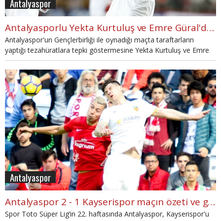
Antalyaspor
Antalyasporlu Yekta Kurtuluş ve Emre Güral'dan yönetime Atatürk göndermesi
Antalyaspor'un Gençlerbirliği ile oynadığı maçta taraftarların
yaptığı tezahüratlara tepki göstermesine Yekta Kurtuluş ve Emre
Güral'dan eleştiri geldi.
Antalyaspor
Antalyaspor 2 - 1 Kayserispor maçın özeti ve golleri (İZLE)
Spor Toto Süper Lig’in 22. haftasında Antalyaspor, Kayserispor'u