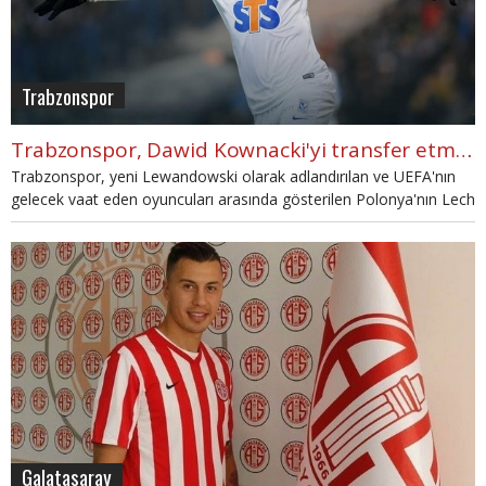
Trabzonspor
Trabzonspor, Dawid Kownacki'yi transfer etmek istiyor.
Trabzonspor, yeni Lewandowski olarak adlandırılan ve UEFA'nın
gelecek vaat eden oyuncuları arasında gösterilen Polonya'nın Lech
Poznan takımında forma giyen 20 yaşındaki forvet oyuncusu
Dawid Kownacki'yi yakın markaja aldı.
Galatasaray