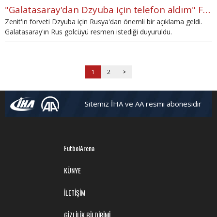
"Galatasaray'dan Dzyuba için telefon aldım" Flaş açıklama!
Zenit'in forveti Dzyuba için Rusya'dan önemli bir açıklama geldi.
Galatasaray'ın Rus golcüyü resmen istediği duyuruldu.
1
2
>
Sitemiz İHA ve AA resmi abonesidir
FutbolArena
KÜNYE
İLETİŞİM
GİZLİLİK BİLDİRİMİ