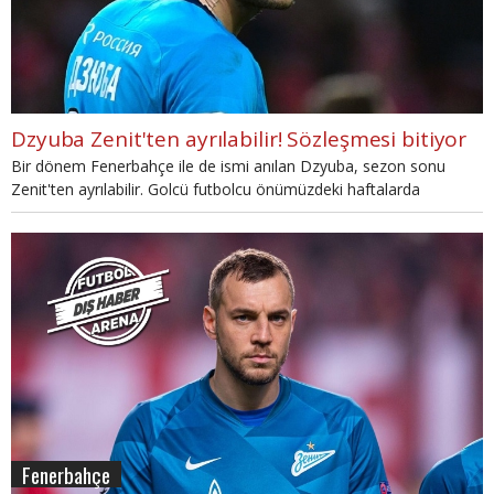
Dzyuba Zenit'ten ayrılabilir! Sözleşmesi bitiyor
Bir dönem Fenerbahçe ile de ismi anılan Dzyuba, sezon sonu
Zenit'ten ayrılabilir. Golcü futbolcu önümüzdeki haftalarda
geleceğiyle ilgili karar verecek.
Fenerbahçe