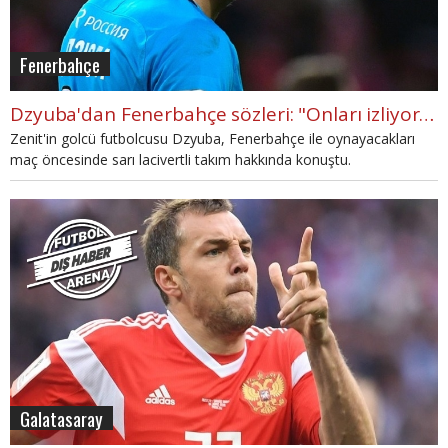
Fenerbahçe
Dzyuba'dan Fenerbahçe sözleri: "Onları izliyorum"
Zenit'in golcü futbolcusu Dzyuba, Fenerbahçe ile oynayacakları
maç öncesinde sarı lacivertli takım hakkında konuştu.
Galatasaray