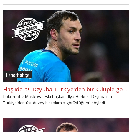
Fenerbahçe
Flaş iddia! "Dzyuba Türkiye'den bir kulüple görüşüyor"
Lokomotiv Moskova eski başkanı Ilya Herkus, Dzyuba'nın
Türkiye'den üst düzey bir takımla görüştüğünü söyledi.