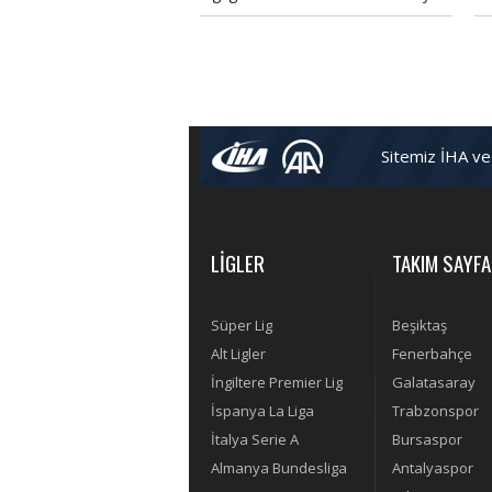
tamamlayan Dinamo Zagreb büyük
Av
bir başarı elde etti. Dinamo Zagreb
ka
ve Fenerbahçe'nin UEFA Avrupa
Ligi'nde kazandığı para ve tüm
detaylar bu haberde.
Sitemiz İHA ve
LİGLER
TAKIM SAYFA
Süper Lig
Beşiktaş
Alt Ligler
Fenerbahçe
İngiltere Premier Lig
Galatasaray
İspanya La Liga
Trabzonspor
İtalya Serie A
Bursaspor
Almanya Bundesliga
Antalyaspor