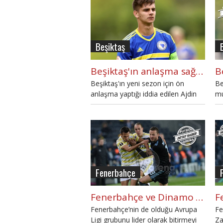
planlıyor.
Beşiktaş
Beşiktaş'ın anlaşma sağladığı Ajdin Hasic'in bilinmeyen özelliği
Beşiktaş'ın yeni sezon için ön
Be
anlaşma yaptığı iddia edilen Ajdin
mu
Hasic kimdir?
Za
da
uz
ge
17
be
ha
Fenerbahçe
Fenerbahçe ve Dinamo Zagreb ne kadar para kazandı?
Fenerbahçe’nin de olduğu Avrupa
Fe
Ligi grubunu lider olarak bitirmeyi
Za