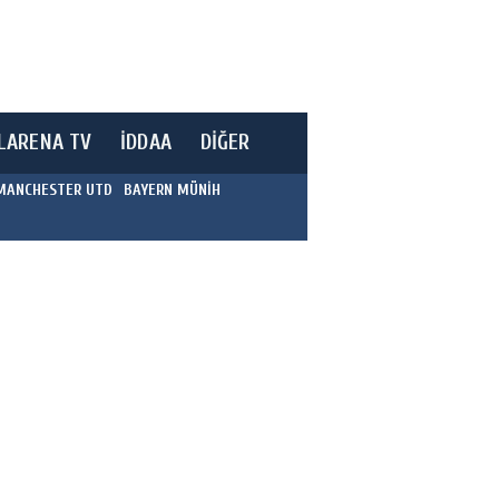
LARENA TV
İDDAA
DİĞER
MANCHESTER UTD
BAYERN MÜNİH