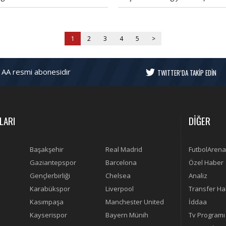
rupa'daki gol atma serisini
özellikle ilk yarıda dikkat çeken bi
ybetti.
performans ortaya koydu.
1
2
3
4
5
>
 AA resmi abonesidir
TWITTER’DA TAKİP EDİN
LARI
DİĞER
Başakşehir
Real Madrid
FutbolArena
Gaziantepspor
Barcelona
Özel Haber
Gençlerbirliği
Chelsea
Analiz
Karabükspor
Liverpool
Transfer Ha
Kasımpaşa
Manchester United
İddaa
Kayserispor
Bayern Münih
Tv Programı