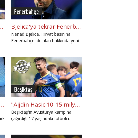
Fenerbahçe
a: 'Fenerbahçe'yi reddettim'
Bjelica'ya tekrar Fenerbahçe'yi sordular! Hırvat basınına konuştu
Nenad Bjelica, Hırvat basınına
Fenerbahçe iddiaları hakkında yeni
açıklamalarda bulundu.
Beşiktaş
 "Fenerbahçe taraftarlarının beni istediğini söylediler"
"Aijdin Hasic 10-15 milyon euro kazandırabilecek futbolcu"
Beşiktaş'ın Avusturya kampına
ürk
çağırdığı 17 yaşındaki futbolcu
ni
Aijdin Hasic'in Dinamo Zagreb'den
ayrılış sürecinde neler yaşandı?