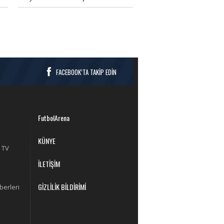
r
Zagreb maçı öncesi beIN Sports
canlı izle, beIN Sports ücretsiz izle,
beIN Sports canlı ve şifresiz izle,
beIN Sports ücretsiz izle şeklinde
arama yapmaya başladılar.
Fenerbahçe - Dinamo Zagreb
maçını beIN Sports'tan izlemek için
FACEBOOK’TA TAKİP EDİN
gerekli olan bilgiler haberimizin
devamında.
FutbolArena
KÜNYE
 TV
İLETİŞİM
GİZLİLİK BİLDİRİMİ
berleri