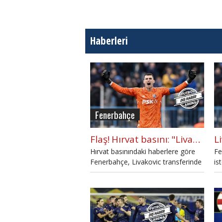
Haberleri
Fenerbahçe
Flaş! Hırvat basını: "Livakovic Fenerbahçe'de"
Hırvat basınındaki haberlere göre
Fe
Fenerbahçe, Livakovic transferinde
is
anlaşma sağladı. Hırvat kalecinin bu
Di
hafta Türkiye'ye geleceği belirtildi.
ed