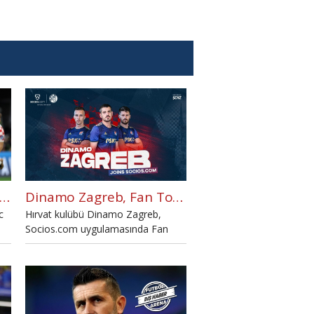
nerbahçe'nin Livakovic için anlaştığı bonservis bedeli
Dinamo Zagreb, Fan Token çıkartan ilk Hırvat kulübü oldu
c
Hırvat kulübü Dinamo Zagreb,
Socios.com uygulamasında Fan
ğı
Token başlatacaklarını açıkladı.