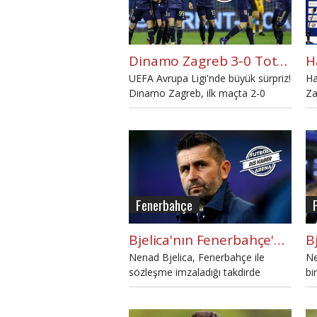
Dinamo Zagreb 3-0 Tottenham maç özeti ve golleri (İZLE)
UEFA Avrupa Ligi'nde büyük sürpriz!
Ha
Dinamo Zagreb, ilk maçta 2-0
Za
kaybettiği Tottenham'ı rövanşta
gö
kendi sahasında 3-0 mağlup etti.
Dinamo Zagreb - Tottenham maç
özeti ve golleri haberimizde.
Fenerbahçe
Bjelica'nın Fenerbahçe'ye getirmek istediği iki futbolcu
Nenad Bjelica, Fenerbahçe ile
Ne
sözleşme imzaladığı takdirde
bi
Dinamo Zagreb formaları giyen
Fe
eski öğrencileri Orsic ve Emir
Ça
Dilaver'i de Türkiye'ye getirmeyi
sö