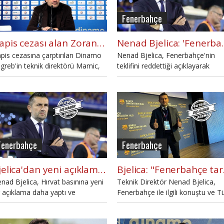
Fenerbahçe
Hapis cezası alan Zoran Mamic görevinden istifa etti
Nenad Bjelic
pis cezasına çarptırılan Dinamo
Nenad Bjelica, Fenerbahçe'nin
greb'in teknik direktörü Mamic,
teklifini reddettiği açıklayarak
revinden istifa etti.
gerekçelerini söyledi.
Fenerbahçe
Fenerbahçe
Bjelica'dan yeni açıklama: 'Fenerbahçe ile Çarşamba görüştüm'
Bjelica:
nad Bjelica, Hırvat basınına yeni
Teknik Direktör Nenad Bjelica,
r açıklama daha yaptı ve
Fenerbahçe ile ilgili konuştu ve T
nerbahçe kulübüyle ilk kez
gazetecilerin taraftarların kendisi
rşamba bir görüşme yaptığını
istediğini söyledi.
yledi.