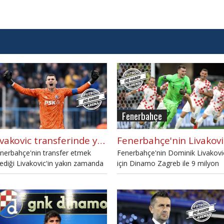
Fenerbahçe
Livakovic transferinde yeni gelişme!
Fe
nerbahçe'nin transfer etmek
Fenerbahçe'nin Dominik Livakovi
tediği Livakovic'in yakın zamanda
için Dinamo Zagreb ile 9 milyon
namo Zagreb'den ayrılacağı iddia
euro karşılığında anlaşma sağladı
ildi.
iddia edildi.