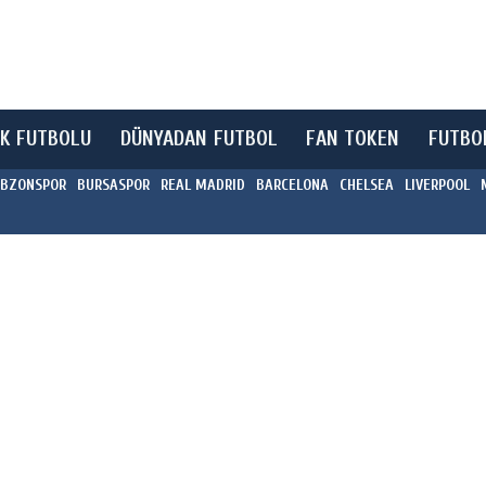
K FUTBOLU
DÜNYADAN FUTBOL
FAN TOKEN
FUTBO
BZONSPOR
BURSASPOR
REAL MADRID
BARCELONA
CHELSEA
LIVERPOOL