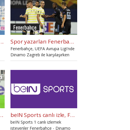
Fenerbahçe
rliği'nden transfer bombası! Mario Budimir
Spor yazarları Fenerbahçe - Dinamo Zagreb maçını yazdı
Fenerbahçe, UEFA Avrupa Ligi'nde
Dinamo Zagreb ile karşılaşırken
mücadeleden golsüz beraberlikle
ayrıldı. Spor yazarları
Fenerbahçe'nin ortaya koyduğu
futbolu değerlendirdi.
Dinamo Zagreb maçında dikkat çeken performansı
beIN Sports canlı izle, FB Avrupa Ligi maçı beIN Sports şifresiz İZLE (beIN Sports Fenerbahçe Dinamo Zagreb canlı şifresiz İZLE)
beIN Sports 1 canlı izlemek
isteyenler Fenerbahçe - Dinamo