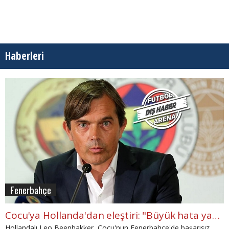
Haberleri
Fenerbahçe
Cocu'ya Hollanda'dan eleştiri: "Büyük hata yaptı"
Hollandalı Leo Beenhakker, Cocu'nun Fenerbahçe'de başarısız