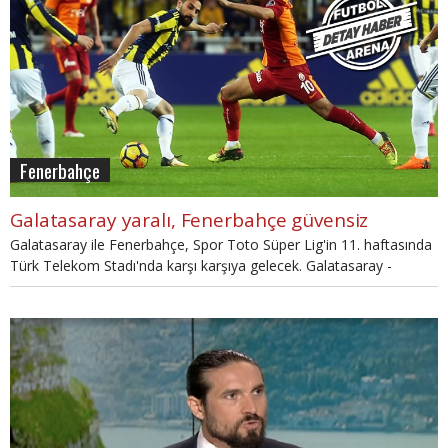
Fenerbahçe
Galatasaray yaralı, Fenerbahçe güvensiz
Galatasaray ile Fenerbahçe, Spor Toto Süper Lig'in 11. haftasında
Türk Telekom Stadı'nda karşı karşıya gelecek. Galatasaray -
Fenerbahçe derbisi öncesinde iki takımın da türlü türlü problemleri
bulunuyor. Her ne kadar Galatasaray mutlak favori olarak gözükse
de iki takımın da sorunları büyük.