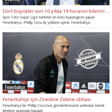
Dört büyükler son 10 yılda 19 hocanın biletini kesti
Spor Toto Süper Lig'e tarihinin en kötü başlangıcını yapan
Fenerbahçe, Phillip Cocu ile yollarını ayırdı. Fenerbahçe,
Galatasaray, Beşiktaş ve Trabzonspor son 10 yılda çalıştığı
hocalarla yollarını ayırdığı hoca sayısı dikkat çekiyor.
Fenerbahçe
Fenerbahçe için Zinedine Zidane iddiası
Fenerbahçe'de Phillip Cocu'nun gönderilmesinin ardından teknik
direktör arayışları başladı.