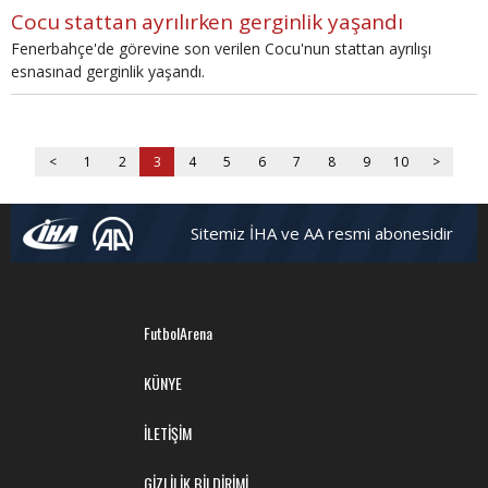
Cocu stattan ayrılırken gerginlik yaşandı
Fenerbahçe'de görevine son verilen Cocu'nun stattan ayrılışı
esnasınad gerginlik yaşandı.
<
1
2
3
4
5
6
7
8
9
10
>
Sitemiz İHA ve AA resmi abonesidir
FutbolArena
KÜNYE
İLETİŞİM
GİZLİLİK BİLDİRİMİ