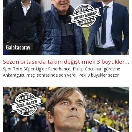
Galatasaray
Sezon ortasında takım değiştirmek 3 büyüklere yarıyor mu?
Spor Toto Süper Lig'de Fenerbahçe, Phillip Cocu'nun görevine
Ankaragücü maçı sonrasında son verdi. Peki 3 büyükler sezon
ortasında hoca değişikliği yapınca sezon sonunda ligi kaçıncı
bitiriyor? Detaylar haberimizde...