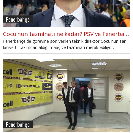
Fenerbahçe
Cocu'nun tazminatı ne kadar? PSV ve Fenerbahçe'den aldığı para
Fenerbahçe'de görevine son verilen teknik direktör Cocu'nun sarı
lacivertli takımdan aldığı maaş ve tazminatı merak ediliyor.
Hollandalı teknik adam, PSV'den 5 yılda kazandığı parayı
Fenerbahçe'de 4 ayda almış olacak.
Fenerbahçe