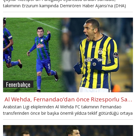
takımının Erzurum kampında Demirören Haber Ajansı'na (DHA)
özel açıklamalarda bulundu.
Fenerbahçe
Al Wehda, Fernandao'dan önce Rizesporlu Samudio'nun peşine düştü
Arabistan Ligi ekiplerinden Al Wehda FC takımının Fernandao
transferinden önce bir başka önemli yıldıza teklif götürdüğü ortaya
çıktı