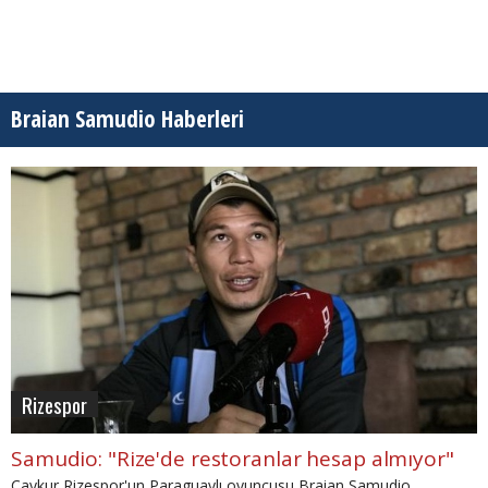
Braian Samudio Haberleri
Rizespor
Samudio: "Rize'de restoranlar hesap almıyor"
Çaykur Rizespor'un Paraguaylı oyuncusu Braian Samudio,