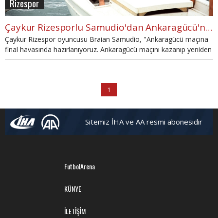
Rizespor
Çaykur Rizesporlu Samudio'dan Ankaragücü'ne gözdağı
Çaykur Rizespor oyuncusu Braian Samudio, "Ankaragücü maçına
final havasında hazırlanıyoruz. Ankaragücü maçını kazanıp yeniden
çıkışa geçmek istiyoruz." diye konuştu.
1
Sitemiz İHA ve AA resmi abonesidir
FutbolArena
KÜNYE
İLETİŞİM