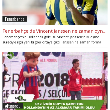
Fenerbahçe
Fenerbahçe'de Vincent Janssen ne zaman oynayacak? Vincent Janssen neden oynamıyor? (Vincent Janssen kimdir?)
Fenerbahçe'nin Hollandalı golcüsü Vincent Janssen'in iyileşme
süreciyle ilgili yeni bilgiler ortaya çıktı. Janssen ne zaman forma
giyecek? Janssen iyileşti mi? soruları sosyal medyada en çok
merak edilen sorulardan biri oldu. Vincent Janssen'in sakatlık
sonrası çıkacağı maç. Detaylar haberimizde...
Altınordu