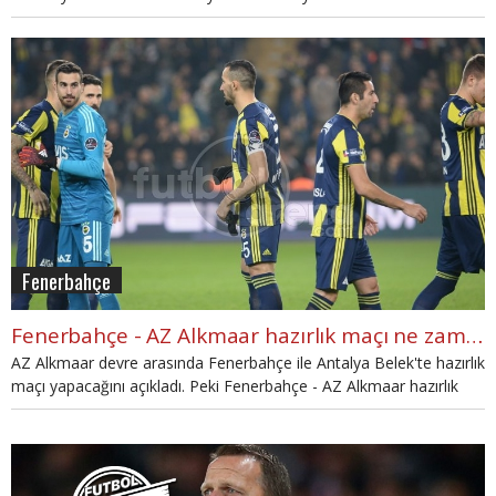
Fenerbahçe, Belek'te sadece 1 hazırlık maçı yapacak. Peki
Fenerbahçe'nin hazırlık maçları hangi kanalda? Fenerbahçe'nin
hazırlık maçı programı ve detaylar haberimizde.
Fenerbahçe
Fenerbahçe - AZ Alkmaar hazırlık maçı ne zaman, saat kaçta?
AZ Alkmaar devre arasında Fenerbahçe ile Antalya Belek'te hazırlık
maçı yapacağını açıkladı. Peki Fenerbahçe - AZ Alkmaar hazırlık
maçı ne zaman, saat kaçta? Detaylar haberimizde.