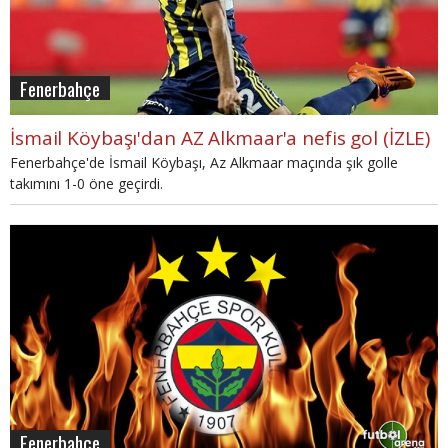
Fenerbahçe
İsmail Köybaşı'dan AZ Alkmaar'a nefis gol (İZLE)
Fenerbahçe'de İsmail Köybaşı, Az Alkmaar maçında şık golle
takımını 1-0 öne geçirdi.
Fenerbahçe