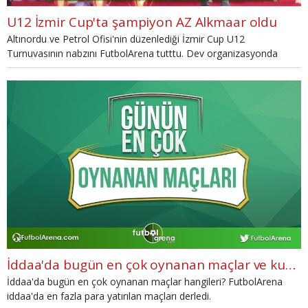
U12 İzmir Cup'ta şampiyon AZ Alkmaar oldu
Altınordu ve Petrol Ofisi'nin düzenlediği İzmir Cup U12
Turnuvasının nabzını FutbolArena tutttu. Dev organizasyonda
şampiyon Hollanda ekibi AZ Alkmaar oldu.
İddaa'da bugün en çok oynanan maçlar ve kuponlar (24 Kasım 2017 Cuma)
İddaa'da bugün en çok oynanan maçlar hangileri? FutbolArena
iddaa'da en fazla para yatırılan maçları derledi.