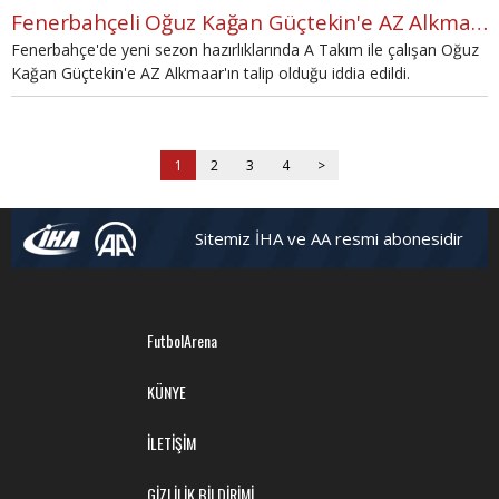
Fenerbahçeli Oğuz Kağan Güçtekin'e AZ Alkmaar talip
Fenerbahçe'de yeni sezon hazırlıklarında A Takım ile çalışan Oğuz
Kağan Güçtekin'e AZ Alkmaar'ın talip olduğu iddia edildi.
1
2
3
4
>
Sitemiz İHA ve AA resmi abonesidir
FutbolArena
KÜNYE
İLETİŞİM
GİZLİLİK BİLDİRİMİ