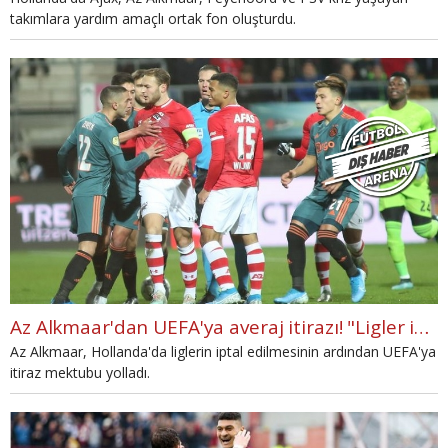
takımlara yardım amaçlı ortak fon oluşturdu.
Az Alkmaar'dan UEFA'ya averaj itirazı! "Ligler iptal"
Az Alkmaar, Hollanda'da liglerin iptal edilmesinin ardından UEFA'ya
itiraz mektubu yolladı.