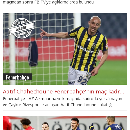
maçından sonra FB TV'ye açıklamalarda bulundu.
Fenerbahçe
Aatif Chahechouhe Fenerbahçe'nin maç kadrosunda neden yoktu?
Fenerbahçe - AZ Alkmaar hazırlık maçında kadroda yer almayan
ve Çaykur Rizespor ile anlaşan Aatif Chahechouhe sakatlığı
nedeniyle oynatılmadı.