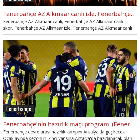
Fenerbahçe AZ Alkmaar canlı izle, Fenerbahçe Alkmaar canlı skor (FB Alkmaar canlı izle)
Fenerbahçe AZ Alkmaar canlı, Fenerbahçe AZ Alkmaar canlı
skor, Fenerbahçe AZ Alkmaar izle, Fenerbahçe AZ Alkmaar canlı
izle, Fenerbahçe AZ Alkmaar maç sonucu, Fenerbahçe AZ
Alkmaar canlı skor, Fenerbahçe AZ Alkmaar skoru, Fenerbahçe AZ
Alkmaar izle gibi aramaların yanıtları haberimizde.
Fenerbahçe
Fenerbahçe'nin hazırlık maçı programı (Fenerbahçe'nin hazırlık maçları hangi kanalda?)
Fenerbahçe devre arası hazırlık kampını Antalya'da geçirecek.
Ocak ayında sezonun ikinci yarısına Antalya'da hazırlanacak olan