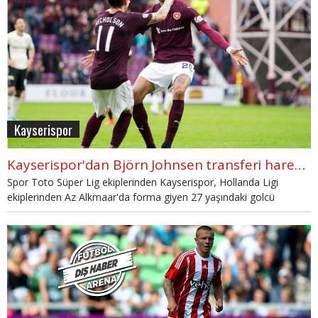
Kayserispor
Kayserispor'dan Björn Johnsen transferi harekatı
Spor Toto Süper Lig ekiplerinden Kayserispor, Hollanda Ligi
ekiplerinden Az Alkmaar'da forma giyen 27 yaşındaki golcü
oyuncu Björn Johnsen'i transfer etmek istiyor.