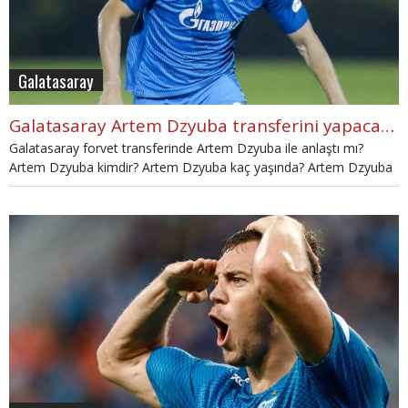
Galatasaray
Galatasaray Artem Dzyuba transferini yapacak mı? Artem Dzyuba kimdir?
Galatasaray forvet transferinde Artem Dzyuba ile anlaştı mı?
Artem Dzyuba kimdir? Artem Dzyuba kaç yaşında? Artem Dzyuba
golleri ve merak edilen detaylar bu haberde.