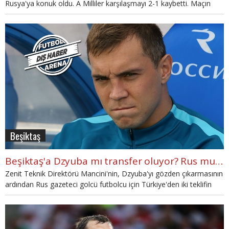
Rusya'ya konuk oldu. A Milliler karşılaşmayı 2-1 kaybetti. Maçın
özeti ve golleri haberimizde...
Beşiktaş
Beşiktaş'a Dzyuba mı transfer oluyor? Rus muhabirden açıklama!
Zenit Teknik Direktörü Mancini'nin, Dzyuba'yı gözden çıkarmasının
ardından Rus gazeteci golcü futbolcu için Türkiye'den iki teklifin
olduğunu söyledi. Akıllara Beşiktaş geldi.