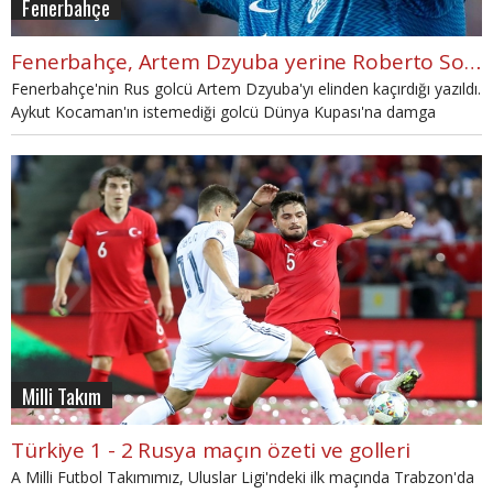
Fenerbahçe
Fenerbahçe, Artem Dzyuba yerine Roberto Soldado'yu aldı!
Fenerbahçe'nin Rus golcü Artem Dzyuba'yı elinden kaçırdığı yazıldı.
Aykut Kocaman'ın istemediği golcü Dünya Kupası'na damga
vururken yerine alınan Soldado ise sakatlıklarla boğuştu.
Milli Takım
Türkiye 1 - 2 Rusya maçın özeti ve golleri
A Milli Futbol Takımımız, Uluslar Ligi'ndeki ilk maçında Trabzon'da