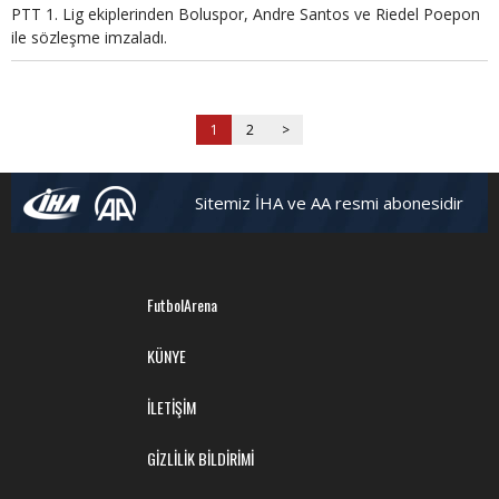
PTT 1. Lig ekiplerinden Boluspor, Andre Santos ve Riedel Poepon
ile sözleşme imzaladı.
1
2
>
Sitemiz İHA ve AA resmi abonesidir
FutbolArena
KÜNYE
İLETİŞİM
GİZLİLİK BİLDİRİMİ