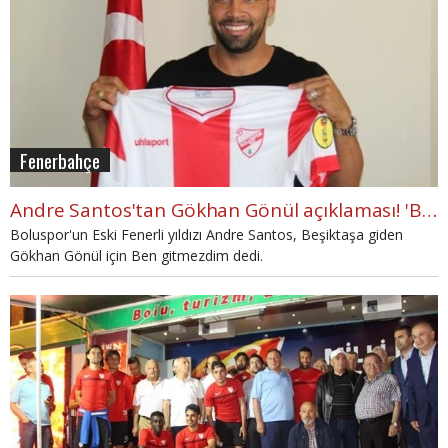
Fenerbahçe
Andre Santos'tan Gökhan Gönül açıklaması! 'Ben asla gitmezdim'
Boluspor'un Eski Fenerli yıldızı Andre Santos, Beşiktaşa giden
Gökhan Gönül için Ben gitmezdim dedi.