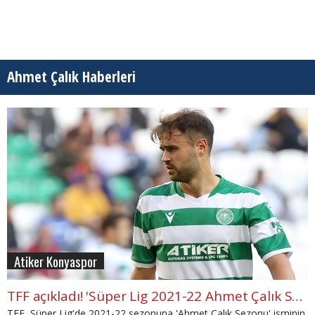
Ahmet Çalık Haberleri
Atiker Konyaspor
TFF açıkladı! 'Süper Lig 2021-22 Ahmet Çalık Sezonu'
TFF, Süper Lig'de 2021-22 sezonuna 'Ahmet Çalık Sezonu' isminin