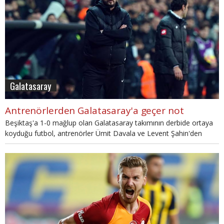
Galatasaray
Antrenörlerden Galatasaray'a geçer not
Beşiktaş'a 1-0 mağlup olan Galatasaray takımının derbide ortaya
koyduğu futbol, antrenörler Ümit Davala ve Levent Şahin'den
olumlu puan aldı.