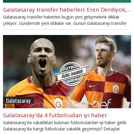
Galatasaray transfer haberleri: Eren Derdiyok, Mathieu Valbuena (5 Ağustos Pazar 2018)
Galatasaray transfer haberleri bugün yeni gelişmelerle dikkat
çekiyor. Gündemde yeni iddialar var. Günün Galatasaray transfer
haberlerini sizler için derledik...
Galatasaray
Galatasaray'da 4 futbolcudan iyi haber
Galatasaray'da sakatlıkları bulunan futbolculardan iyi haber geldi.
Galatasaray'da hangi futbolcular sakatlık geçirmişti? Detaylar