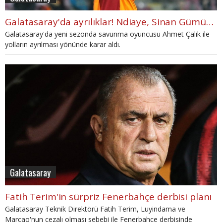
Galatasaray'da ayrılıklar! Ndiaye, Sinan Gümüş, Muğdat, Ahmet Çalık
Galatasaray'da yeni sezonda savunma oyuncusu Ahmet Çalık ile
yolların ayrılması yönünde karar aldı.
Galatasaray
Fatih Terim'in sürpriz Fenerbahçe derbisi planı
Galatasaray Teknik Direktörü Fatih Terim, Luyindama ve
Marcao'nun cezalı olması sebebi ile Fenerbahçe derbisinde