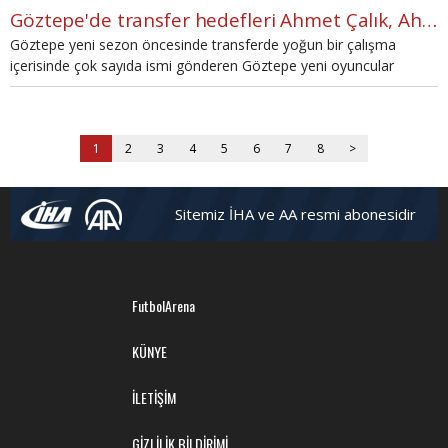
Göztepe'de transfer hedefleri Ahmet Çalık, Ahmet Oğuz ve Djalma Campos
Göztepe yeni sezon öncesinde transferde yoğun bir çalışma
içerisinde çok sayıda ismi gönderen Göztepe yeni oyuncular
transfer etmek için girişimlerini hızlandırdı.
1
2
3
4
5
6
7
8
>
Sitemiz İHA ve AA resmi abonesidir
FutbolArena
KÜNYE
İLETİŞİM
GİZLİLİK BİLDİRİMİ