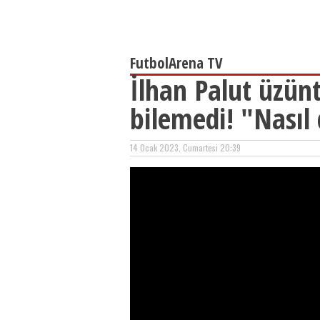
FutbolArena TV
İlhan Palut üzün
bilemedi! "Nasıl
14 Ocak 2023, Cumartesi 20:39