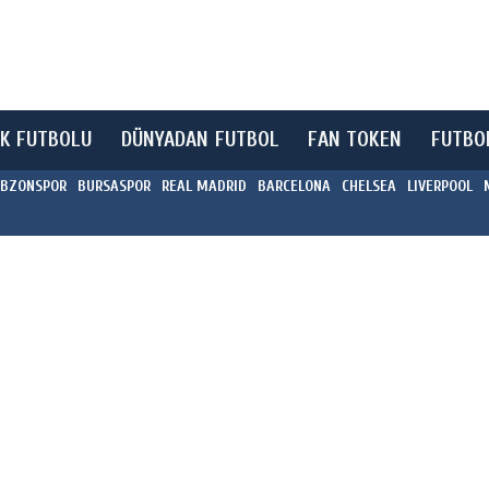
K FUTBOLU
DÜNYADAN FUTBOL
FAN TOKEN
FUTBO
BZONSPOR
BURSASPOR
REAL MADRID
BARCELONA
CHELSEA
LIVERPOOL