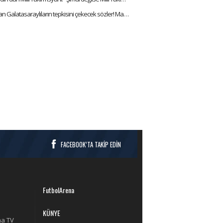
İlhan Palut'tan Galatasaraylıların tepkisini çekecek sözler! Mağlubiyeti kabullenmedi ve isyan etti!
FACEBOOK’TA TAKİP EDİN
FutbolArena
KÜNYE
na TV