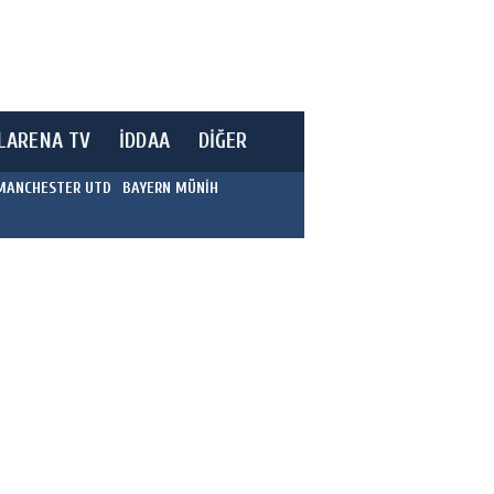
LARENA TV
İDDAA
DİĞER
MANCHESTER UTD
BAYERN MÜNİH