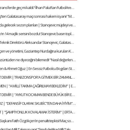
Konyaspor transferde geç mi kaldı? İlhan Palut'tan FutbolArena'ya özel açıklamalar
Hakan Keleş'ten Galatasaray maçı sonrası hakem isyanı! "Maçı kazanamayacağımızı anladık"
Konyaspor'da gelecek sezon planları | Stanojevic müjdeyi verdi
Galatasaray'ın 14 maçlık serisini bozdu! Stanojevic basın toplantısında gazetecilerle şakalaştı
Konyaspor Teknik Direktörü Aleksandar Stanojevic, Galatasaray'a meydan okudu!
Fatih Özgökçen ve yönetimi, Gaziantep Nurdağına kurulan Konyaspor Konteyner Kentini ziyaret etti
İlhan Palut üzüntüden ne diyeceğini bilemedi! "Nasıl değerlendireyim"
Soner Dikmen & Ahmet Oğuz | En Sessiz Futbolcu Bogdan Stancu | FutbolArena Quiz
MUHAMMET DEMİR | TRABZONSPOR'A GİTMEK BİR ZAMANLAMA HATASIYDI | AYKIRI SORULAR BELEK ÖZEL
SONER DİKMEN | "A MİLLİ TAKIMA ÇAĞIRILMAYI BEKLEDİM" | ERTAN SÜZGÜN | ÖZEL RÖPORTAJ
MUHAMMET DEMİR | "AYKUT KOCAMAN BENDE BÜYÜK BİR ETKİ BIRAKTI" | ERTAN SÜZGÜN | ÖZEL RÖPORTAJ
AHMET OĞUZ | "DEFANSİF OLARAK SKUBİC'TEN DAHA İYİYİM" | ERTAN SÜZGÜN | ÖZEL RÖPORTAJ
İLHAN PALUT | "ŞAMPİYONLUK KOVALAMAK İSTERİM" | ERTAN SÜZGÜN | ÖZEL RÖPORTAJ
Konyaspor Başkanı Fatih Özgökçen'in penaltı tepkisi! Maç sonu isyan ett
Samet Akaydın'dan Milli Takım isyanı! "Şimdi değilse Milli Takım'a ne zaman alınacağım?"