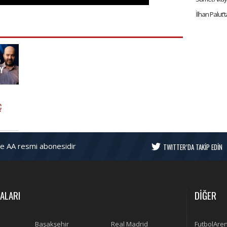
Ç
EVİNÇ
ve AA resmi abonesidir
TWITTER’DA TAKİP EDİN
ALARI
DİĞER
Başakşehir
Real Madrid
FutbolAre