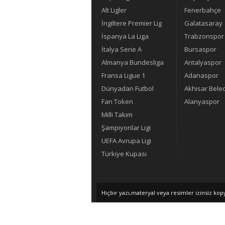
Alt Ligler
Fenerbahçe
İngiltere Premier Lig
Galatasaray
İspanya La Liga
Trabzonspor
İtalya Serie A
Bursaspor
Almanya Bundesliga
Antalyaspor
Fransa Ligue 1
Adanaspor
Dünyadan Futbol
Akhisar Bele
Fan Token
Alanyaspor
Milli Takım
Şampiyonlar Ligi
UEFA Avrupa Ligi
Türkiye Kupası
Hiçbir yazı,materyal veya resimler izinsiz ko