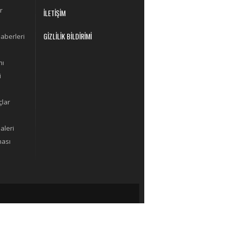
r
İLETİŞİM
GİZLİLİK BİLDİRİMİ
aberleri
mı
i
lar
aleri
ması