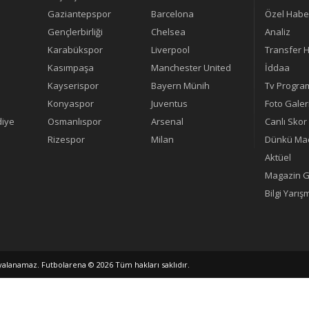
Gaziantepspor
Barcelona
Özel Habe
Gençlerbirliği
Chelsea
Analiz
Karabükspor
Liverpool
Transfer H
Kasımpaşa
Manchester United
İddaa
Kayserispor
Bayern Münih
Tv Progra
Konyaspor
Juventus
Foto Galer
diye
Osmanlıspor
Arsenal
Canlı Skor
Rizespor
Milan
Dünkü Maç
Aktüel
Magazin G
Bilgi Yarış
pyalanamaz. Futbolarena © 2026 Tüm hakları saklıdır.