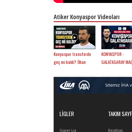
Atiker Konyaspor Videoları
Konyaspor transferde
KONYASPOR -
geç mi kaldı? İlhan
GALATASARAY MA
Palut'tan
SONU | ÇAĞDAŞ S
FutbolArena'ya özel
- MERT KURT
Sitemiz İHA 
açıklamalar
LİGLER
TAKIM SAYF
Süper Lig
Beşiktaş