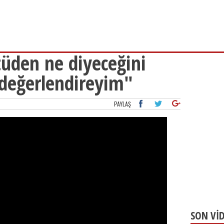
tüden ne diyeceğini
 değerlendireyim"
PAYLAŞ
SON Vİ