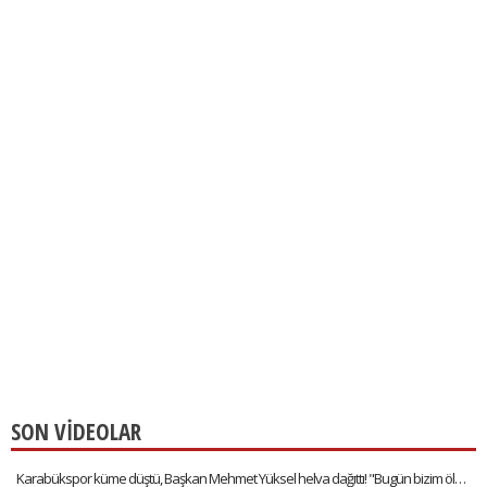
SON VİDEOLAR
Karabükspor küme düştü, Başkan Mehmet Yüksel helva dağıttı! "Bugün bizim öldüğümüz gün"