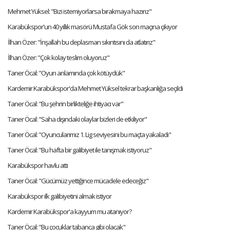
Mehmet Yüksel: "Bizi istemiyorlarsa bırakmaya hazırız"
Karabükspor'un 40 yıllık masörü Mustafa Gök son maçına çıkıyor
İlhan Özer: "İnşallah bu deplasman sıkıntısını da atlatırız"
İlhan Özer: "Çok kolay teslim oluyoruz"
Taner Öcal: "Oyun anlamında çok kötüydük"
Kardemir Karabükspor'da Mehmet Yüksel tekrar başkanlığa seçildi
Taner Öcal: "Bu şehrin birlikteliğe ihtiyacı var"
Taner Öcal: "Saha dışındaki olaylar bizleri de etkiliyor"
Taner Öcal: "Oyuncularımız 1. Lig seviyesini bu maçta yakaladı"
Taner Öcal: "Bu hafta bir galibiyet ile tanışmak istiyoruz"
Karabükspor havlu attı
Taner Öcal: "Gücümüz yettiğince mücadele edeceğiz"
Karabükspor ilk galibiyetini almak istiyor
Kardemir Karabükspor'a kayyum mu atanıyor?
Taner Öcal: "Bu çocuklar tabanca gibi olacak"