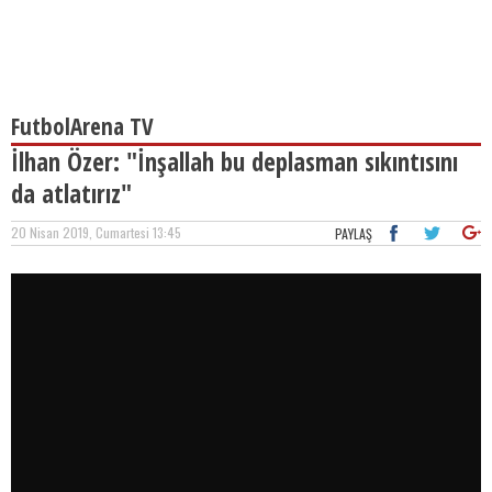
FutbolArena TV
İlhan Özer: "İnşallah bu deplasman sıkıntısını
da atlatırız"
20 Nisan 2019, Cumartesi 13:45
PAYLAŞ