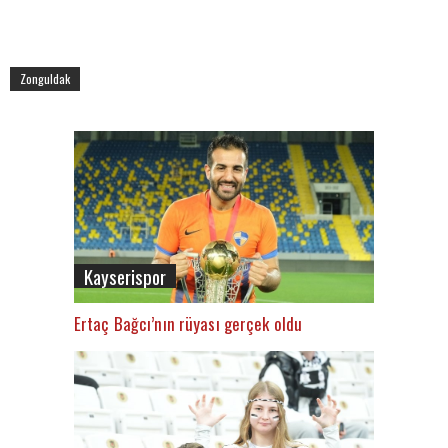
Zonguldak
Kayserispor
Ertaç Bağcı’nın rüyası gerçek oldu