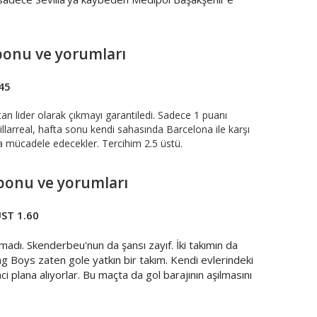
ponu ve yorumları
45
tan lider olarak çıkmayı garantiledi. Sadece 1 puanı
illarreal, hafta sonu kendi sahasında Barcelona ile karşı
yla mücadele edecekler. Tercihim 2.5 üstü.
ponu ve yorumları
ST 1.60
madı. Skenderbeu'nun da şansı zayıf. İki takımın da
g Boys zaten gole yatkın bir takım. Kendi evlerindeki
i plana alıyorlar. Bu maçta da gol barajının aşılmasını