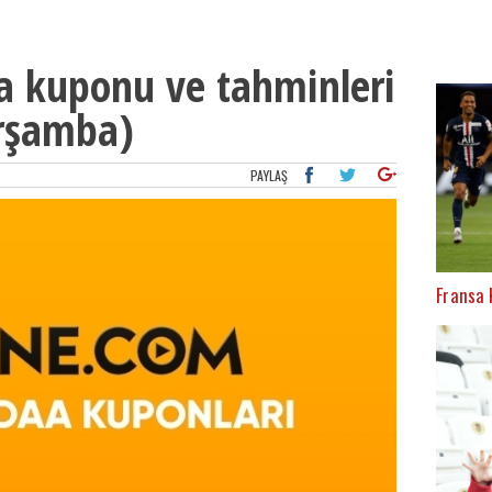
a kuponu ve tahminleri
arşamba)
PAYLAŞ
Fransa 