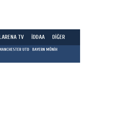
LARENA TV
İDDAA
DİĞER
MANCHESTER UTD
BAYERN MÜNİH