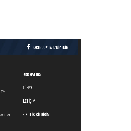
FACEBOOK’TA TAKİP EDİN
FutbolArena
KÜNYE
 TV
İLETİŞİM
GİZLİLİK BİLDİRİMİ
berleri