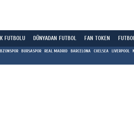
K FUTBOLU
DÜNYADAN FUTBOL
FAN TOKEN
FUTBO
BZONSPOR
BURSASPOR
REAL MADRID
BARCELONA
CHELSEA
LIVERPOOL