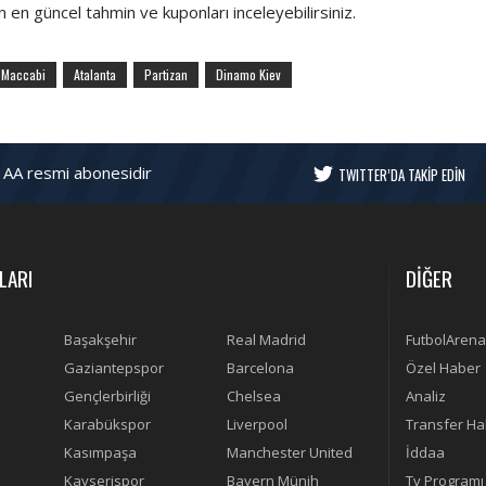
 en güncel tahmin ve kuponları inceleyebilirsiniz.
Maccabi
Atalanta
Partizan
Dinamo Kiev
 AA resmi abonesidir
TWITTER’DA TAKİP EDİN
LARI
DİĞER
Başakşehir
Real Madrid
FutbolArena
Gaziantepspor
Barcelona
Özel Haber
Gençlerbirliği
Chelsea
Analiz
Karabükspor
Liverpool
Transfer Ha
Kasımpaşa
Manchester United
İddaa
Kayserispor
Bayern Münih
Tv Programı