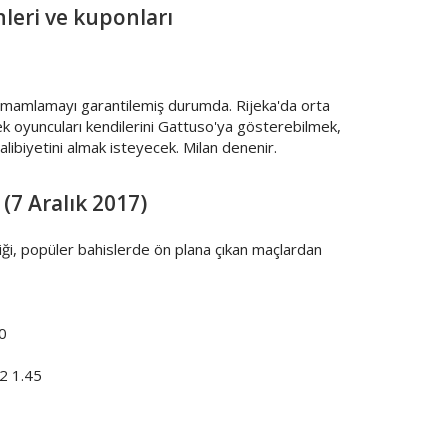
leri ve kuponları
 tamamlamayı garantilemiş durumda. Rijeka'da orta
dek oyuncuları kendilerini Gattuso'ya gösterebilmek,
alibiyetini almak isteyecek. Milan denenir.
7 Aralık 2017)
iği, popüler bahislerde ön plana çıkan maçlardan
0
 1.45