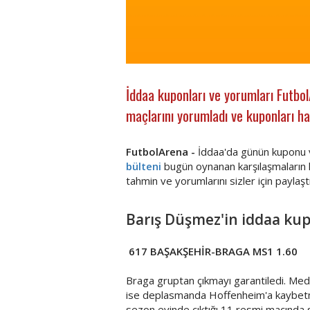
İddaa kuponları ve yorumları Futbo
maçlarını yorumladı ve kuponları haz
FutbolArena -
İddaa'da günün kuponu 
bülteni
bugün oynanan karşılaşmaların lis
tahmin ve yorumlarını sizler için paylaştı
Barış Düşmez'in iddaa ku
617 BAŞAKŞEHİR-BRAGA MS1 1.60
Braga gruptan çıkmayı garantiledi. Med
ise deplasmanda Hoffenheim'a kaybet
sezon evinde çıktığı 11 resmi maçında