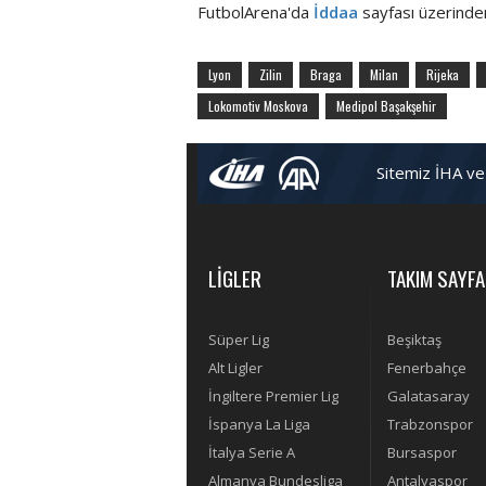
FutbolArena'da
İddaa
sayfası üzerinden
Lyon
Zilin
Braga
Milan
Rijeka
Lokomotiv Moskova
Medipol Başakşehir
Sitemiz İHA ve
LİGLER
TAKIM SAYFA
Süper Lig
Beşiktaş
Alt Ligler
Fenerbahçe
İngiltere Premier Lig
Galatasaray
İspanya La Liga
Trabzonspor
İtalya Serie A
Bursaspor
Almanya Bundesliga
Antalyaspor