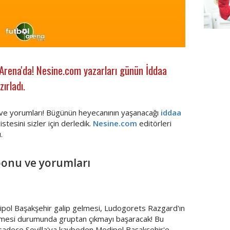
Besikt
lArena'da! Nesine.com yazarları günün İddaa
ırladı.
ve yorumları! Bügünün heyecanının yaşanacağı
iddaa
tesini sizler için derledik.
Nesine.com
editörleri
.
ponu ve yorumları
ipol Başakşehir galip gelmesi, Ludogorets Razgard'ın
mesi durumunda gruptan çıkmayı başaracak! Bu
 sadece Sevilla'ya kaybeden Medipol Başakşehir'e