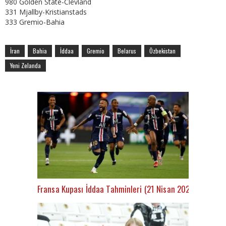
980 Golden State-Clevland
331 Mjallby-Kristianstads
333 Gremio-Bahia
İran
Bahia
İddaa
Gremio
Belarus
Özbekistan
Yeni Zelanda
Fransa Kupası İddaa Tahminleri (21 Nisan 2021)