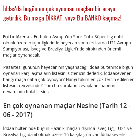
İddaa'da bugün en çok oynanan maçları bir araya
getirdik. Bu maça DİKKAT! veya Bu BANKO kaçmaz!
FutbolArena -
Futbolda Avrupa'da Spor Toto Süper Lig dahil
olmak üzere major liglerinde heyecan sona erdi ama U21 Avrupa
Şampiyonası, İsveç ve Brezilya Ligleri'nde birbirinden önemli
maçlar oynanacak.
Pazartesi gününün heyecanının yaşanacağı iddaa bülteninde bıgün
oynanan karşılaşmaların listesini sizler için derledik. İddaaseverler
hangi maça daha çok oynuyor? Hangi takım en çok tercih edilenler
listesinin zirvesinde? Tüm bu soruların cevaplarını haberin
devamında bulabilirsiniz.
En çok oynanan maçlar Nesine (Tarih 12 -
06 - 2017)
İddaa bülteninde bugün Hazırlık maçları dışında İsveç Ligi, U21 ve
Brezilya Ligi dahil olmak üzere 16 karşılaşma var. İddaaseverler