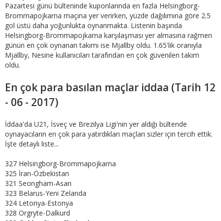
Pazartesi günü bülteninde kuponlarında en fazla Helsingborg-
Brommapojkarna maçına yer verirken, yüzde dağılımına göre 2.5
gol üstü daha yoğunlukta oynanmakta. Listenin başında
Helsingborg-Brommapojkarna karşılaşması yer almasına rağmen
günün en çok oynanan takımı ise Mjallby oldu. 1.65'lik oranıyla
Mjallby, Nesine kullanıcıları tarafından en çok güvenilen takım
oldu.
En çok para basılan maçlar iddaa (Tarih 12
- 06 - 2017)
İddaa'da U21, İsveç ve Brezilya Ligi'nin yer aldığı bültende
oynayacıların en çok para yatırdıkları maçları sizler için tercih ettik.
İşte detaylı liste...
327 Helsingborg-Brommapojkarna
325 İran-Özbekistan
321 Seongham-Asan
323 Belarus-Yeni Zelanda
324 Letonya-Estonya
328 Orgryte-Dalkurd