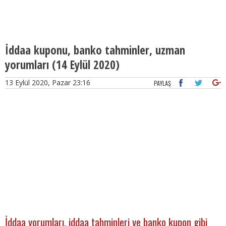
İddaa kuponu, banko tahminler, uzman
yorumları (14 Eylül 2020)
13 Eylül 2020, Pazar 23:16
PAYLAŞ
İddaa yorumları, iddaa tahminleri ve banko kupon gibi