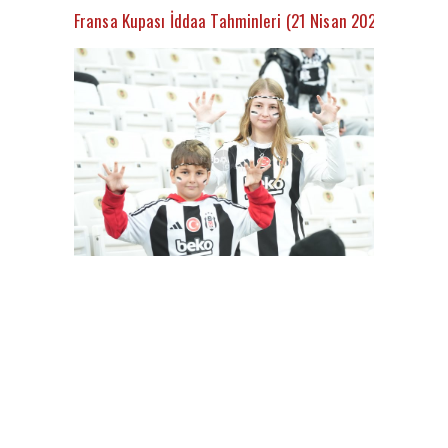
Fransa Kupası İddaa Tahminleri (21 Nisan 2021)
Besiktas-Samsunspor(18.01.2024)