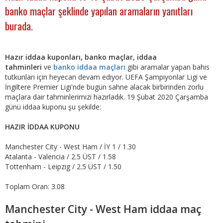
banko maçlar şeklinde yapılan aramaların yanıtları
burada.
Hazır iddaa kuponları, banko maçlar, iddaa
tahminleri
ve
banko iddaa maçları
gibi aramalar yapan bahis
tutkunları için heyecan devam ediyor. UEFA Şampiyonlar Ligi ve
İngiltere Premier Ligi'nde bugün sahne alacak birbirinden zorlu
maçlara dair tahminlerimizi hazırladık. 19 Şubat 2020 Çarşamba
günü iddaa kuponu şu şekilde:
HAZIR İDDAA KUPONU
Manchester City - West Ham / İY 1 / 1.30
Atalanta - Valencia / 2.5 ÜST / 1.58
Tottenham - Leipzig / 2.5 ÜST / 1.50
Toplam Oran: 3.08
Manchester City - West Ham iddaa maç