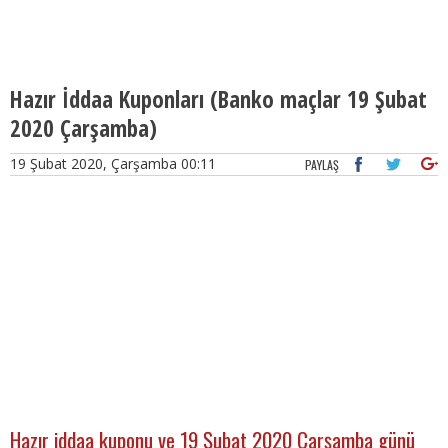
Hazır İddaa Kuponları (Banko maçlar 19 Şubat
2020 Çarşamba)
19 Şubat 2020, Çarşamba 00:11
PAYLAŞ
Hazır iddaa kuponu ve 19 Şubat 2020 Çarşamba günü