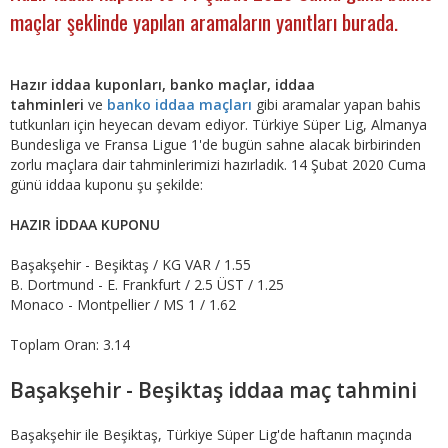
maçlar şeklinde yapılan aramaların yanıtları burada.
Hazır iddaa kuponları, banko maçlar, iddaa
tahminleri
ve
banko iddaa maçları
gibi aramalar yapan bahis
tutkunları için heyecan devam ediyor. Türkiye Süper Lig, Almanya
Bundesliga ve Fransa Ligue 1'de bugün sahne alacak birbirinden
zorlu maçlara dair tahminlerimizi hazırladık. 14 Şubat 2020 Cuma
günü iddaa kuponu şu şekilde:
HAZIR İDDAA KUPONU
Başakşehir - Beşiktaş / KG VAR / 1.55
B. Dortmund - E. Frankfurt / 2.5 ÜST / 1.25
Monaco - Montpellier / MS 1 / 1.62
Toplam Oran: 3.14
Başakşehir - Beşiktaş iddaa maç tahmini
Başakşehir ile Beşiktaş, Türkiye Süper Lig'de haftanın maçında