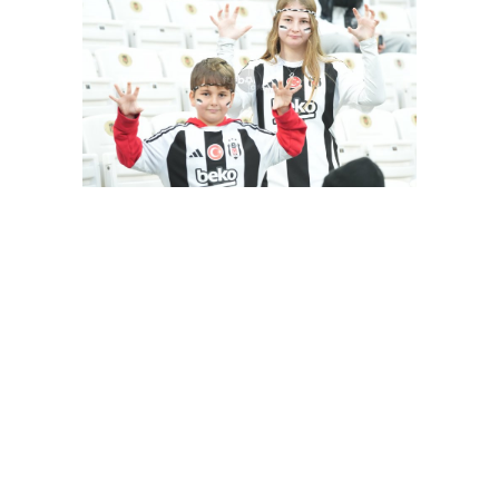
Besiktas-Samsunspor(18.01.2024)