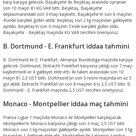
karşı karşıya gelecek. Başakşehir ile Beşiktaş arasında oynanan
son 10 maçın 8'i KG VAR bitti. Beşiktaş, Başakşehir
deplasmanındaki son 3 maçı kaybetti. Başakşehir'in son 6 maçının
4'ünde karşılıklı goller atıldı. Beşiktaş son 2 lig maçından galibiyetle
ayrıldu. Beşiktaş'ın son 6 maçının 5'inde karşılıklı goller oldu.
Başakşehir - Beşiktaş maçında KG VAR tercihini öneriyoruz.
B. Dortmund - E. Frankfurt iddaa tahmini
B. Dortmund ile E. Frankfurt, Almanya Bundesliga maçında karşıya
gelecek. Dortmund, Eintracht Frankfurt karşısına çıktığı son 7 maçı
kaybetmedi ve 4 galibiyet elde etti. İki takım arasındaki son 10
maçın 8'i 2,5 ÜST bitti. Dortmund'un son 5 resmi maçında en az 5
gol atıldı. Eintracht Frankfurt'un son 8 maçının 6'si 2,5 ÜST bitti. B.
Dortmund - E. Frankfurt maçında 2,5 ÜST tercihini öneriyoruz.
Monaco - Montpellier iddaa maç tahmini
Fransa Ligue 1 maçında Monaco ile Montpellier karşılaşacak.
Montpellier'in Monaco karşısına çıktığı son 3 maç 2,5 ÜST bitti.
Monaco son 2 lig maçından galibiyetle ayrıldı. Montpellier son 3 lig
maçından 1 galibiyet elde etti. Montpellier'de Salomon Sambia