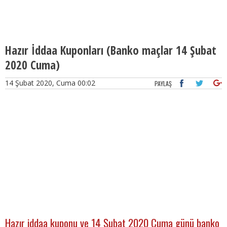
Hazır İddaa Kuponları (Banko maçlar 14 Şubat
2020 Cuma)
14 Şubat 2020, Cuma 00:02
PAYLAŞ
Hazır iddaa kuponu ve 14 Şubat 2020 Cuma günü banko