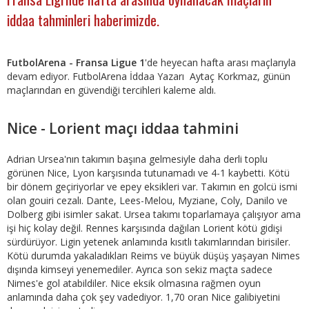
iddaa tahminleri haberimizde.
FutbolArena - Fransa Ligue 1
'de heyecan hafta arası maçlarıyla
devam ediyor. FutbolArena İddaa Yazarı Aytaç Korkmaz, günün
maçlarından en güvendiği tercihleri kaleme aldı.
Nice - Lorient maçı iddaa tahmini
Adrian Ursea'nın takımın başına gelmesiyle daha derli toplu
görünen Nice, Lyon karşısında tutunamadı ve 4-1 kaybetti. Kötü
bir dönem geçiriyorlar ve epey eksikleri var. Takımın en golcü ismi
olan gouiri cezalı. Dante, Lees-Melou, Myziane, Coly, Danilo ve
Dolberg gibi isimler sakat. Ursea takımı toparlamaya çalışıyor ama
işi hiç kolay değil. Rennes karşısında dağılan Lorient kötü gidişi
sürdürüyor. Ligin yetenek anlamında kısıtlı takımlarından birisiler.
Kötü durumda yakaladıkları Reims ve büyük düşüş yaşayan Nimes
dışında kimseyi yenemediler. Ayrıca son sekiz maçta sadece
Nimes'e gol atabildiler. Nice eksik olmasına rağmen oyun
anlamında daha çok şey vadediyor. 1,70 oran Nice galibiyetini