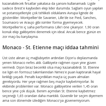
kazanabilecek fırsatlar yakalasa da şansını kullanamadı. Ligde
sadece Brest'e kaybeden ekip lider durumda. Sağlam oyun yapıları
ve potansiyelleriyle çok tehlikeli olduklarını Avrupa liginde de
gösterdiler. Montpellier'de Savanier, Lille'de ise Pied, Sanches,
Soumaoro ve Araujo gibi isimler forma giyemeyecek.
Montpellier'in iç saha performansı Lille'i öne çıkarıyor. 1,90 oran
konuk ekip galibiyetini denemek için ideal. Ancak bence günün en
zor maçı bu karşılaşma.
Monaco - St. Etienne maçı iddaa tahmini
Üst üste alınan üç mağlubiyetin ardından Dijon'u deplasmanda
yenen Monaco nefes aldı. Galibiyete rağmen oyun yine güven
vermedi. Dijon biraz becerikli olsa maçı kazanabilirdi. St. Etienne
ise ligin en formsuz takımlarından Nimes'e puan kaptırarak hayal
kırıklığı yaşadı. Penaltı kaçırdıkları maçta üç puanı almaları
gerekiyordu. Her şeye rağmen beş maçtır kaybetmiyorlar. İki
ekibinde problemleri var. Monaco galibiyetine verilen 1,45 oran
bence yine çok düşük. Benim açımdan St. Etienne kaybetmez
seçeneği 1,65 orandan daha mantıklı. Güvenilir bir seçim diyemem
ama son dönemde izlediğim Monaco'ya güvenemiyorum.