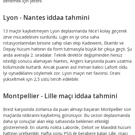
denemek için yeterli.
Lyon - Nantes iddaa tahmini
13 maçtır kaybetmeyen Lyon deplasmanda Nice'i kolay geçerek
zirve mücadelesini sürdürdü. Ligin en iyi orta saha
rotasyonlarından birisine sahip olan ekip Kadewere, Ekambi ve
Depay hücum hattının da form tutmasıyla büyük bir çıkışa geçti. Şu
anda averajla 2. sıradalar. Teknik direktör değişiminden henüz
istediği sonucu alamayan Nantes, Angers karşısında puanı uzatma
bölümünde kurtardı. Ancak puanın asıl mimarı kaleci Lafont oldu.
İyi oynadıklarını söylemek zor. Lyon maçın net favorisi. Oranı
yükseltmek için 2,5 üstü tercih edilebilir.
Montpellier - Lille maçı iddaa tahmini
Brest karşısında zorlansa da puan almayı başaran Montpellier son
maçlarda istikrarını kaybetmiş görünüyor. Bu sezon deplasmanda
daha iyi sonuçlar alan ekip sahasında beklenen etkinliği
gösteremedi. En olumlu nokta Laborde, Delort ve Mavididi hücum
hattının üretkenliği. Hafta sonu PSG ile berabere kalan Lille, maçı