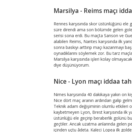
Marsilya - Reims maçı idd
Rennes karşısında skor üstünlüğünü ele ge
süre direndi ama son bölümde gelen gole
serisi sona erdi. Bu maçta Sanson ve Gue
alabilen Reims, Nantes karşısında ilk yarı
sonra baskıyı arttırıp maçı kazanmayı başar
oynadıklarını söylemek zor. Bu tarz maçlar
Marsilya karşısında işleri kolay olmayacakt
diye düşünüyorum.
Nice - Lyon maçı iddaa ta
Nimes karşısında 40 dakikaya yakın on k
Nice dört maç aranın ardından galip gelmey
Teknik adam değişiminin olumlu etkileri o
kaybetmeyen Lyon, Brest karşısında ilk yar
üstünlüğü ele geçirip beraberlik golünü b
geçtiler. Ancak uzatma anlarında gelen p
içinden uçtu âdeta. Kaleci Lopea ilk gold