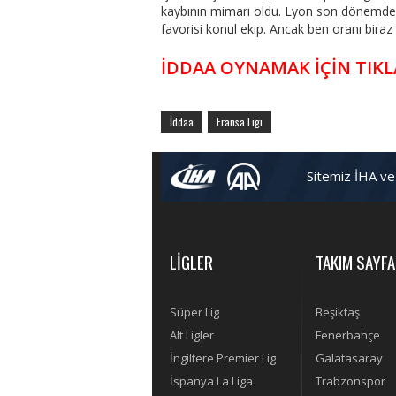
kaybının mimarı oldu. Lyon son dönemde 
favorisi konul ekip. Ancak ben oranı bira
İDDAA OYNAMAK İÇİN TIKL
İddaa
Fransa Ligi
Sitemiz İHA ve
LİGLER
TAKIM SAYFA
Süper Lig
Beşiktaş
Alt Ligler
Fenerbahçe
İngiltere Premier Lig
Galatasaray
İspanya La Liga
Trabzonspor