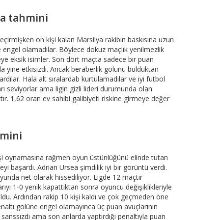
aa tahmini
çirmişken on kişi kalan Marsilya rakibin baskısına uzun
 engel olamadılar. Böylece dokuz maçlık yenilmezlik
ye eksik isimler. Son dört maçta sadece bir puan
da yine etkisizdi. Ancak beraberlik golünü bulduktan
dılar. Hala alt sıralardab kurtulamadılar ve iyi futbol
ı seviyorlar ama ligin gizli lideri durumunda olan
ır. 1,62 oran ev sahibi galibiyeti riskine girmeye değer
hmini
işi oynamasına rağmen oyun üstünlüğünü elinde tutan
i başardı. Adrian Ursea şimdilik iyi bir görüntü verdi.
yunda net olarak hissediliyor. Ligde 12 maçtır
ıyı 1-0 yenik kapattıktan sonra oyuncu değişiklikleriyle
uldu. Ardından rakip 10 kişi kaldı ve çok geçmeden öne
enaltı golüne engel olamayınca üç puan avuçlarının
e sanssızdı ama son anlarda yaptırdığı penaltıyla puan