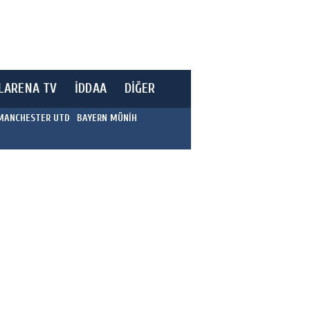
LARENA TV
İDDAA
DİĞER
MANCHESTER UTD
BAYERN MÜNİH