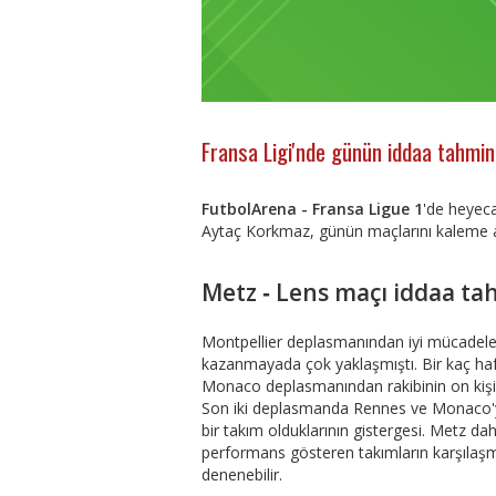
Fransa Ligi'nde günün iddaa tahminle
FutbolArena - Fransa Ligue 1
'de heyec
Aytaç Korkmaz, günün maçlarını kaleme a
Metz ‐ Lens maçı iddaa ta
Montpellier deplasmanından iyi mücadel
kazanmayada çok yaklaşmıştı. Bir kaç haf
Monaco deplasmanından rakibinin on kişi 
Son iki deplasmanda Rennes ve Monaco'yu
bir takım olduklarının gistergesi. Metz da
performans gösteren takımların karşılaş
denenebilir.