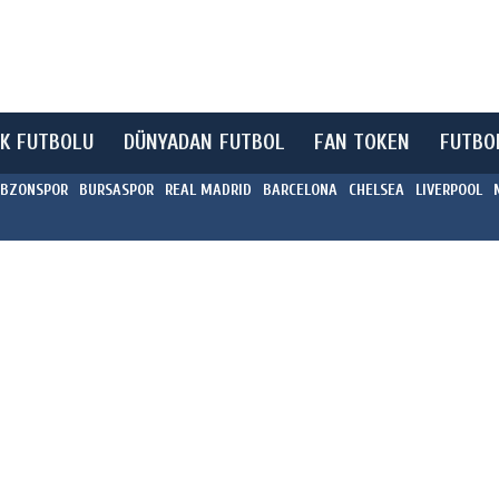
K FUTBOLU
DÜNYADAN FUTBOL
FAN TOKEN
FUTBO
BZONSPOR
BURSASPOR
REAL MADRID
BARCELONA
CHELSEA
LIVERPOOL