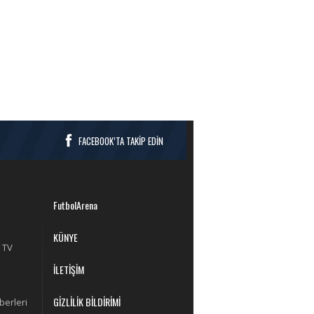
FACEBOOK’TA TAKİP EDİN
FutbolArena
KÜNYE
 TV
İLETİŞİM
GİZLİLİK BİLDİRİMİ
berleri