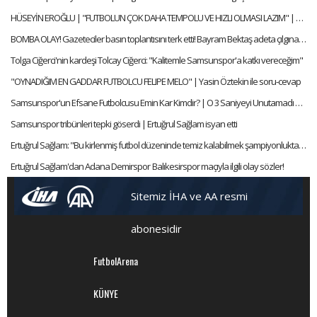
HÜSEYİN EROĞLU | "FUTBOLUN ÇOK DAHA TEMPOLU VE HIZLI OLMASI LAZIM" | ERTAN SÜZGÜN | ÖZEL RÖPORTAJ
BOMBA OLAY! Gazeteciler basın toplantısını terk etti! Bayram Bektaş adeta çılgına çıldına döndü!
Tolga Ciğerci'nin kardeşi Tolcay Ciğerci: "Kalitemle Samsunspor'a katkı vereceğim"
"OYNADIĞIM EN GADDAR FUTBOLCU FELIPE MELO" | Yasin Öztekin ile soru-cevap
Samsunspor'un Efsane Futbolcusu Emin Kar Kimdir? | O 3 Saniyeyi Unutamadı | Futbol Hikayeleri #42
Samsunspor tribünleri tepki göserdi | Ertuğrul Sağlam isyan etti
Ertuğrul Sağlam: "Bu kirlenmiş futbol düzeninde temiz kalabilmek şampiyonluktan daha değerli"
Ertuğrul Sağlam'dan Adana Demirspor  Balıkesirspor maçıyla ilgili olay sözler!
Sitemiz İHA ve AA resmi
abonesidir
FutbolArena
KÜNYE