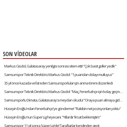
SON VİDEOLAR
Markus Gisdol, Galatasaray yenilgisi sonrası sitem etti! "Çok basit goller yedik"
Samsunspor Teknik Direktörü Markus Gisdol: "1 puandan dolayı mutluyuz"
35 yıl önce kazada vefat eden Samsunsporlular için anma töreni düzenledi
Samsunspor Teknik Direktörü Markus Gisdol: "Maç, Fenerbahçe için kolay geçmeyecek"
Samsunsporlu Dimata, Galatasaray'a meydan okudu! "Oraya puan almaya gideceğiz."
Hüseyin Eroğlu'ndan Fenerbahçe'ye gönderme! "Rakibin net pozisyonları yoktu"
Hüseyin Eroğlu'nun Süper Lig heyecanı: "Yıllardır fırsat beklemiştim"
Samsunspor 11 yıl sonra Süper Lig'de! Taraftarlar kendinden geçti