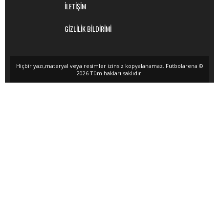
İLETİŞİM
GİZLİLİK BİLDİRİMİ
Hiçbir yazı,materyal veya resimler izinsiz kopyalanamaz. Futbolarena ©
2026 Tüm hakları saklıdır.