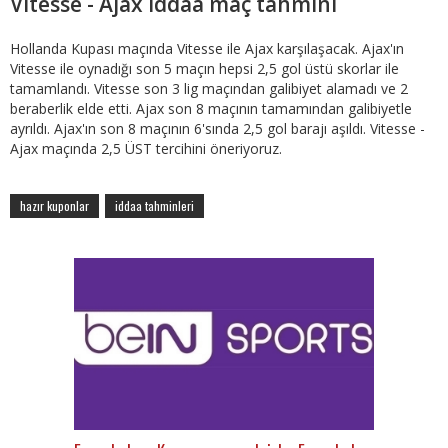
Vitesse - Ajax iddaa maç tahmini
Hollanda Kupası maçında Vitesse ile Ajax karşılaşacak. Ajax'ın
Vitesse ile oynadığı son 5 maçın hepsi 2,5 gol üstü skorlar ile
tamamlandı. Vitesse son 3 lig maçından galibiyet alamadı ve 2
beraberlik elde etti. Ajax son 8 maçının tamamından galibiyetle
ayrıldı. Ajax'ın son 8 maçının 6'sında 2,5 gol barajı aşıldı. Vitesse -
Ajax maçında 2,5 ÜST tercihini öneriyoruz.
hazır kuponlar
iddaa tahminleri