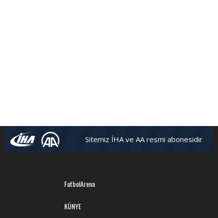
Sitemiz İHA ve AA resmi abonesidir
FutbolArena
KÜNYE