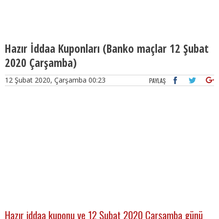
Hazır İddaa Kuponları (Banko maçlar 12 Şubat
2020 Çarşamba)
12 Şubat 2020, Çarşamba 00:23
PAYLAŞ
Hazır iddaa kuponu ve 12 Şubat 2020 Çarşamba günü