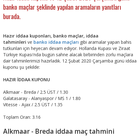
banko maçlar şeklinde yapılan aramaların yanıtları
burada.
Hazır iddaa kuponları, banko maçlar, iddaa
tahminleri
ve
banko iddaa maçları
gibi aramalar yapan bahis
tutkunları için heyecan devam ediyor. Hollanda Kupası ve Ziraat
Türkiye Kupası'nda bugün sahne alacak birbirinden zorlu maçlara
dair tahminlerimizi hazırladık. 12 Şubat 2020 Çarşamba günü iddaa
kuponu şu şekilde:
HAZIR İDDAA KUPONU
Alkmaar - Breda / 2.5 ÜST / 1.30
Galatasaray - Alanyaspor / MS 1 / 1.80
Vitesse - Ajax / 2.5 ÜST / 1.35
Toplam Oran: 3.16
Alkmaar - Breda iddaa maç tahmini