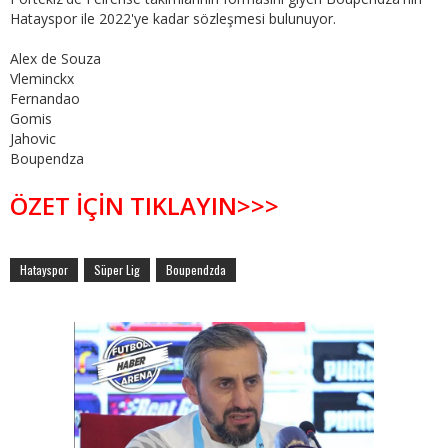
Hatayspor ile 2022'ye kadar sözleşmesi bulunuyor.
Alex de Souza
Vleminckx
Fernandao
Gomis
Jahovic
Boupendza
ÖZET İÇİN TIKLAYIN>>>
Hatayspor
Süper Lig
Boupendzda