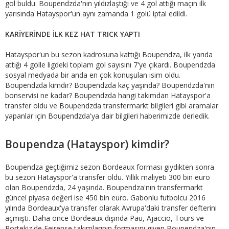
gol buldu. Boupendzda'nın yıldızlaştığı ve 4 gol attığı maçın ilk
yarısında Hatayspor'un aynı zamanda 1 golü iptal edildi.
KARİYERİNDE İLK KEZ HAT TRICK YAPTI
Hatayspor'un bu sezon kadrosuna kattığı Boupendza, ilk yarıda
attığı 4 golle ligdeki toplam gol sayısını 7'ye çıkardı. Boupendzda
sosyal medyada bir anda en çok konuşulan isim oldu.
Boupendzda kimdir? Boupendzda kaç yaşında? Boupendzda'nın
bonservisi ne kadar? Boupendzda hangi takımdan Hatayspor'a
transfer oldu ve Boupendzda transfermarkt bilgileri gibi aramalar
yapanlar için Boupendzda'ya dair bilgileri haberimizde derledik.
Boupendza (Hatayspor) kimdir?
Boupendza geçtiğimiz sezon Bordeaux forması giydikten sonra
bu sezon Hatayspor'a transfer oldu. Yıllık maliyeti 300 bin euro
olan Boupendzda, 24 yaşında. Boupendza'nın transfermarkt
güncel piyasa değeri ise 450 bin euro. Gabonlu futbolcu 2016
yılında Bordeaux'ya transfer olarak Avrupa'daki transfer defterini
açmıştı. Daha önce Bordeaux dışında Pau, Ajaccio, Tours ve
Portekiz'de Feirense takımlarının formasını giyen Boupendza'nın