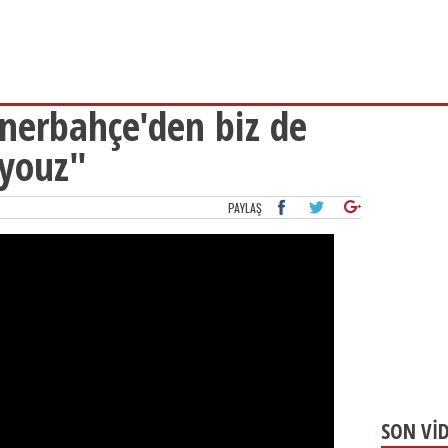
nerbahçe'den biz de
iyouz"
PAYLAŞ
SON Vİ