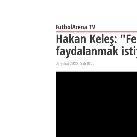
FutbolArena TV
Hakan Keleş: "Fe
faydalanmak ist
08 Şubat 2022, Salı 18:33