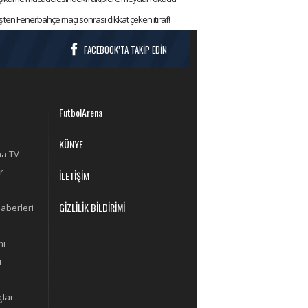
ten Fenerbahçe maçı sonrası dikkat çeken itiraf!
FACEBOOK’TA TAKİP EDİN
FutbolArena
KÜNYE
na TV
r
İLETİŞİM
GİZLİLİK BİLDİRİMİ
aberleri
mı
i
lar