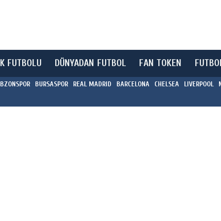
K FUTBOLU
DÜNYADAN FUTBOL
FAN TOKEN
FUTBO
BZONSPOR
BURSASPOR
REAL MADRID
BARCELONA
CHELSEA
LIVERPOOL