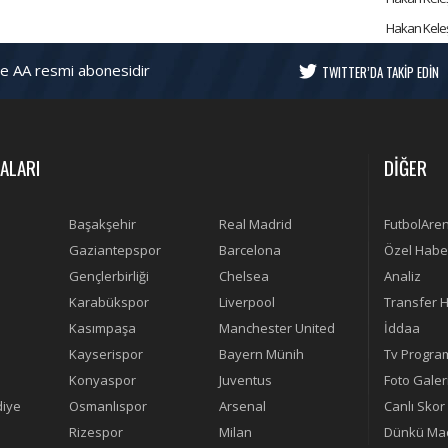
Hakan Keleş'
ve AA resmi abonesidir
TWITTER’DA TAKİP EDİN
ALARI
DİĞER
Başakşehir
Real Madrid
FutbolAre
Gaziantepspor
Barcelona
Özel Habe
Gençlerbirliği
Chelsea
Analiz
Karabükspor
Liverpool
Transfer H
Kasımpaşa
Manchester United
İddaa
Kayserispor
Bayern Münih
Tv Progra
Konyaspor
Juventus
Foto Galer
diye
Osmanlıspor
Arsenal
Canlı Skor
Rizespor
Milan
Dünkü Maç