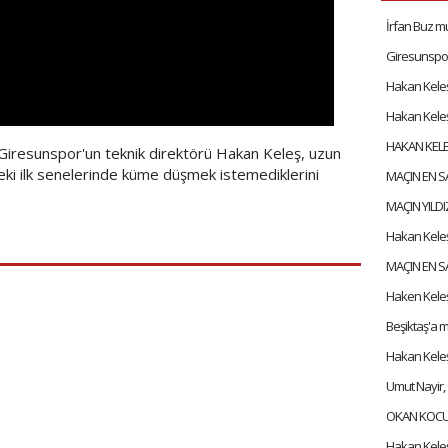
İrfan Buz mu
Giresunspor'un teknik direktörü Hakan Keleş, uzun
deki ilk senelerinde küme düşmek istemediklerini
Haken Keleş
Umut Nayir, 
Hakan Kele