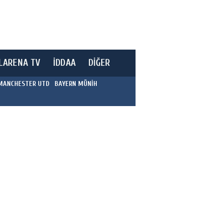
LARENA TV
İDDAA
DİĞER
MANCHESTER UTD
BAYERN MÜNİH