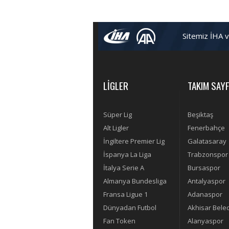
Sitemiz İHA 
LİGLER
TAKIM SAYF
Süper Lig
Beşiktaş
Alt Ligler
Fenerbahçe
İngiltere Premier Lig
Galatasaray
İspanya La Liga
Trabzonspor
İtalya Serie A
Bursaspor
Almanya Bundesliga
Antalyaspor
Fransa Ligue 1
Adanaspor
Dünyadan Futbol
Akhisar Bele
Fan Token
Alanyaspor