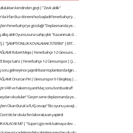
tluluktan kendinden geçti | "Zevk aldık"
Giresunspor'da İrfan Buz dönemi hızı başladı! Fenerbahçe'ye meydan okudu:
Hakan Keleş'ten Fenerbahçe'ye gözdağı! "Deplasmanda yenmiştik"
Hakan Keleş alkış aldı! Oyuncusuna sahip çıktı: "Kazanırsak da kaybedersek de beraber"
HAKAN KELEŞ | "ŞAMPİYONLUK KOVALAMAK İSTERİM" | ERTAN SÜZGÜN | ÖZEL RÖPORTAJ
MAÇIN EN SAĞLAMI: Robert Mejia | Fenerbahçe 1-2 Giresunspor | Çiğdem Ceylan, Senad Ok #23
MAÇIN YILDIZI: Borja Sainz | Fenerbahçe 1-2 Giresunspor | Çiğdem Ceylan, Senad Ok #23
Hakan Keleş soru gelmeyince şaşırdı! Basın toplantısında ilginç anlar
MAÇIN EN SAĞLAMI: Onurcan Piri | Giresunspor 0-1 Beşiktaş | Çiğdem Ceylan, Ali ydın #7
'in VAR ve hakem isyanı! Maç sonu bomba itiraf!
Beşiktaş'a meydan okudular! "Geçen sene deplasmanda yenmiştik"
Hakan Keleş'ten Okan Buruk'a FLAŞ cevap! "Biz oyunu yavaşlatmadık"
Cizre'de bir okula fen laboratuvarı yaptırdı
OKAN KOCUK KALACAK MI? | "Süper Lig'e renk katmaya devam edeceğiz" | Hakan Keleş | Özel Röportaj #31
ş küme mücadelesindeki rakiplere meydan okudu