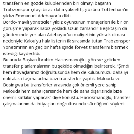
transferin en gözde kulüplerinden biri olmayı başaran
Trabzonspor çıtayı biraz daha yükseltti, gözünü Tottenham'ın
yıldızı Emmanuel Adebayor'a dikti.
Bordo-mavili yöneticiler yıldız oyuncunun menajerleri ile bir ön
görüşme yaparak nabız yokladı. Uzun zamandır Beşiktaş'ın da
gündeminde yer alan Adebayor'un maliyetinin yüksek olması
nedeniyle Kalou'yu hala listenin ilk sırasında tutan Trabzonspor
Yönetimi'nin en geç bir hafta içinde forvet transferini bitirmek
istediği kaydedildi.
Bu arada Başkan İbrahim Hacıosmanoğlu, göreve gelirken
transfer planlamalarının bu şekilde olmadığını belirterek, “Şimdi
hem ihtiyaçlarımız doğrultusunda hem de kulübümüzü daha iyi
noktalara taşıma adına bazı transferler yaptık. Malouda ve
Bosingwa bu transferler arasında çok önemli yere sahip.
Malouda hem saha içerisinde hem de saha dışarısında bize
önemli katkılar yapacak” diye konuştu. Hacıosmanoğlu, transfer
çalışmalarının da ihtiyaçları doğrultusunda sürdüğünü söyledi.