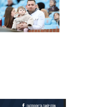
rena Trabzonspor - Alanyaspor maçında
FACEBOOK’TA TAKİP EDİN