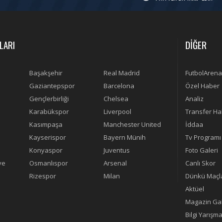
LARI
DİĞER
Başakşehir
Real Madrid
FutbolArena
Gaziantepspor
Barcelona
Özel Haber
Gençlerbirliği
Chelsea
Analiz
Karabükspor
Liverpool
Transfer Ha
Kasımpaşa
Manchester United
İddaa
Kayserispor
Bayern Münih
Tv Programı
Konyaspor
Juventus
Foto Galeri
ye
Osmanlıspor
Arsenal
Canlı Skor
Rizespor
Milan
Dünkü Maçl
Aktüel
Magazin Gal
Bilgi Yarışma