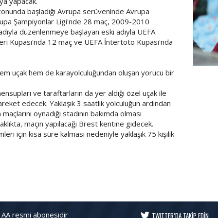
lya yapacak.
zonunda başladığı Avrupa serüveninde Avrupa
upa Şampiyonlar Ligi'nde 28 maç, 2009-2010
adıyla düzenlenmeye başlayan eski adıyla UEFA
eri Kupası'nda 12 maç ve UEFA İntertoto Kupası'nda
em uçak hem de karayolculuğundan oluşan yorucu bir
FutbolA
nsupları ve taraftarların da yer aldığı özel uçak ile
reket edecek. Yaklaşık 3 saatlik yolculuğun ardından
n maçlarını oynadığı stadının bakımda olması
klıkta, maçın yapılacağı Brest kentine gidecek.
leri için kısa süre kalması nedeniyle yaklaşık 75 kişilik
 AA resmi abonesidir
TWITTER’DA TAKİP EDİN