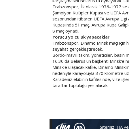
karşılaşmasını Belarus'ta oynayarak Da
Trabzonspor, İlk olarak 1976-1977 se
Şampiyon Kulüpler Kupası ve UEFA Avr
sezonundan itibaren UEFA Avrupa Ligi 
Kupası'nda 51 maç, Avrupa Kupa Galipl
8 maç oynadı.
Yorucu yolculuk yapacaklar
Trabzonspor, Dinamo Minsk maçı için h
seyahat gerçekleştirecek.
Bordo-mavili takım, yöneticiler, basın me
16.30'da Belarus'un başkenti Minsk'e ha
Minsk'e ulaşacak kafile, Dinamo Minsk'i
nedeniyle karayoluyla 370 kilometre uza
Karadeniz ekibinin kafilesinde, vize işlem
taraftar topluluğu yer alacak.
Sitemiz İHA ve