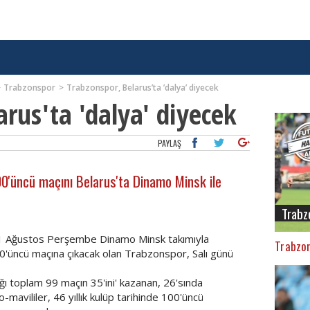
Trabzonspor
Trabzonspor, Belarus’ta ’dalya’ diyecek
rus'ta 'dalya' diyecek
PAYLAŞ
0'üncü maçını Belarus'ta Dinamo Minsk ile
Trabz
 1 Ağustos Perşembe Dinamo Minsk takımıyla
Trabzon
0'üncü maçına çıkacak olan Trabzonspor, Salı günü
ı toplam 99 maçın 35'ini' kazanan, 26'sında
mavililer, 46 yıllık kulüp tarihinde 100'üncü