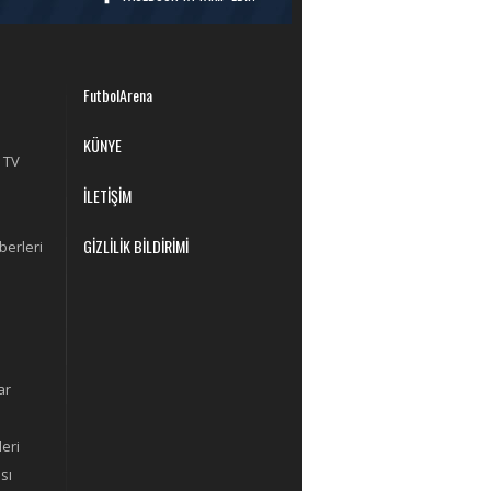
FutbolArena
KÜNYE
 TV
İLETİŞİM
GİZLİLİK BİLDİRİMİ
berleri
ar
eri
sı