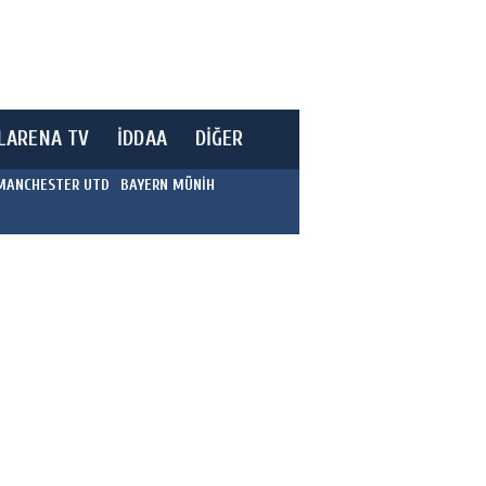
LARENA TV
İDDAA
DİĞER
MANCHESTER UTD
BAYERN MÜNİH