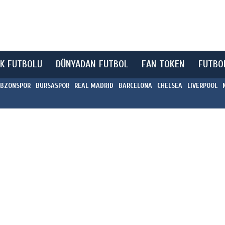
K FUTBOLU
DÜNYADAN FUTBOL
FAN TOKEN
FUTBO
BZONSPOR
BURSASPOR
REAL MADRID
BARCELONA
CHELSEA
LIVERPOOL