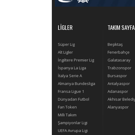
LİGLER
TAKIM SAYFA
Süper Lig
Beşiktaş
Alt Ligler
Fenerbahçe
İngiltere Premier Lig
Galatasaray
İspanya La Liga
Trabzonspor
İtalya Serie A
Bursaspor
Almanya Bundesliga
Antalyaspor
Fransa Ligue 1
Adanaspor
Dünyadan Futbol
Akhisar Beledi
Fan Token
Alanyaspor
Milli Takım
Şampiyonlar Ligi
UEFA Avrupa Ligi