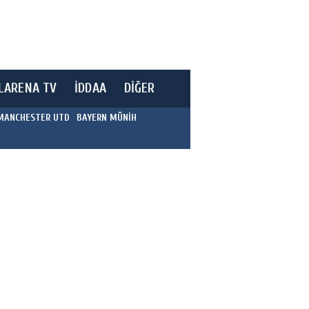
LARENA TV
İDDAA
DİĞER
MANCHESTER UTD
BAYERN MÜNİH