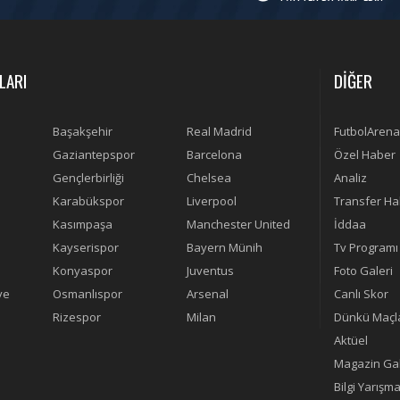
LARI
DİĞER
Başakşehir
Real Madrid
FutbolArena
Gaziantepspor
Barcelona
Özel Haber
Gençlerbirliği
Chelsea
Analiz
Karabükspor
Liverpool
Transfer Ha
Kasımpaşa
Manchester United
İddaa
Kayserispor
Bayern Münih
Tv Programı
Konyaspor
Juventus
Foto Galeri
ye
Osmanlıspor
Arsenal
Canlı Skor
Rizespor
Milan
Dünkü Maçl
Aktüel
Magazin Gal
Bilgi Yarışma