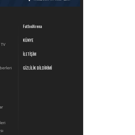
FutbolArena
KÜNYE
 TV
İLETİŞİM
GİZLİLİK BİLDİRİMİ
berleri
ar
eri
sı