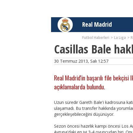
Real Madrid
Futbol Haberleri
La Liga
R
Casillas Bale ha
30 Temmuz 2013, Salı 12:57
Real Madrid'in başarılı file bekçisi
açıklamalarda bulundu.
Uzun süredir Gareth Bale'i kadrosuna ka
ulaşamadı. Bu transfer hakkında yorumlard
gerçekleşebileceğini düşünüyor.
Sezon öncesi hazırlık kampı öncesi Los A
Avrupa'daki en iyi 3-4 oyuncudan biri. 