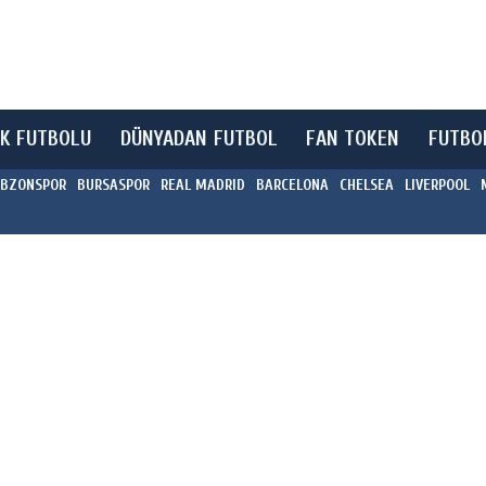
K FUTBOLU
DÜNYADAN FUTBOL
FAN TOKEN
FUTBO
BZONSPOR
BURSASPOR
REAL MADRID
BARCELONA
CHELSEA
LIVERPOOL