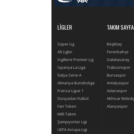
LİGLER
TAKIM SAYFA
Süper Lig
Beşiktaş
Alt Ligler
Fenerbahçe
İngiltere Premier Lig
Galatasaray
İspanya La Liga
Trabzonspor
İtalya Serie A
Bursaspor
Almanya Bundesliga
Antalyaspor
Fransa Ligue 1
Adanaspor
Dünyadan Futbol
Akhisar Beledi
Fan Token
Alanyaspor
Milli Takım
Şampiyonlar Ligi
UEFA Avrupa Ligi