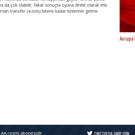
ya da çok olabilir, fakat sonuçta oyuna direkt olarak etki
an transfer sezonu bitene kadar birilerinin gelme
Avrupa’
 AA resmi abonesidir
TWITTER’DA TAKİP EDİN