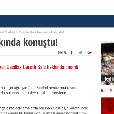
eal Madrid
Casillas Bale hakkında konuştu!
kkında konuştu!
PAYLAŞ
 Iker Casillas Gareth Bale hakkında önemli
Real 
tmak için uğraşan Real Madrid henüz mutlu sona
Real Ma
a bulunan kaleci Iker Casillas transferin
ngeles'ta açıklamalarda bulunan Casillas, “Gareth Bale
Onun hakkında bu kadar konuşulması gayet normal çünkü