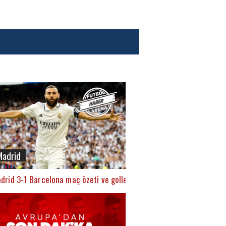
Madrid
drid 3-1 Barcelona maç özeti ve golleri (İZLE)