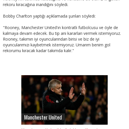
rekoru kıracağına inandığını söyledi.
Bobby Charlton yaptığı açıklamada şunları söyledi:
"Rooney, Manchester United'ın kontratlı futbolcusu ve öyle de
kalmaya devam edecek. Bu tip ani kararları vermek istemiyoruz.
Rooney, takımın iyi oyuncularından birisi ve biz de iyi
oyuncularımızı kaybetmek istemiyoruz. Umarım benim gol
rekorumu kıracak kadar takımda kalır."
Manchester United