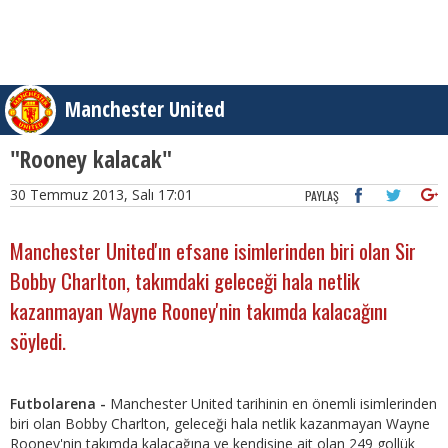
Manchester United
"Rooney kalacak"
30 Temmuz 2013, Salı 17:01
PAYLAŞ
Manchester United'ın efsane isimlerinden biri olan Sir
Bobby Charlton, takımdaki geleceği hala netlik
kazanmayan Wayne Rooney'nin takımda kalacağını
söyledi.
Futbolarena -
Manchester United tarihinin en önemli isimlerinden
biri olan Bobby Charlton, geleceği hala netlik kazanmayan Wayne
Rooney'nin takımda kalacağına ve kendisine ait olan 249 gollük