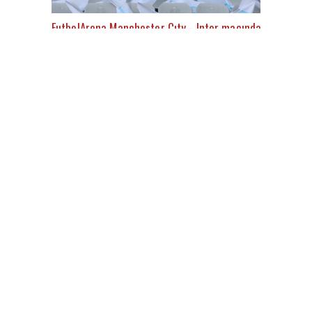
FutbolArena Manchester Cıty - Inter maçında