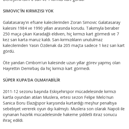
SIMOVIC'İN KIRMIZISI YOK
Galatasaray'ın efsane kalecilerinden Zoran Simovic Galatasaray
kalesini 1984 ve 1990 yılları arasında korudu. Takımıyla beraber
250 maça çıkan Karadağlı eldiven, hiç kırmızı kart görmedi ve 7
kez sarı karta maruz kaldı. Sarı-kırmızılıların unutulmaz
kalecilerinden Yasin Özdenak da 205 maçta sadece 1 kez sarı kart
gördü.
Öte yandan Cimbom'un kalesinde uzun yıllar görev yapmış olan
Hayrettin Demirbaş da hiç kırmızı kart görmedi.
SÜPER KUPA'DA OLMAYABİLİR
2011-12 sezonu başında Eskişehirspor mücadelesinde kırmızı
kartla oyundan atılan Muslera, ertesi sezon Felipe Melo'nun
Sanica Boru Elazığspor karşısında kurtardığı meşhur penaltıya
sebebiyet vererek oyun dışı kalmıştı. Muslera son olarak Napoli ile
oynanan hazırlık mücadelesinde hakeme şiddetli itiraz sonucu
ihraç edildi.