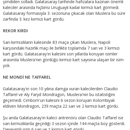
şimdiden solladı. Galatasaray tarihinde hafızalara kazınan önemli
kaleciler arasında hiçbirisi Uruguaylı kadar kırmızı kart görmedi.
Galatasaray formasıyla 3. sezonuna çıkacak olan Muslera bu süre
zarfında 3. kez kırmızı kart gördü.
REKOR KIRDI
Sarı-kırmızılıların kalesinde 83 maça çıkan Muslera, Napoli
karşısındaki hazırlık maçı ile birlikte toplamda 7 sarı ve 3 kırmızı
kart gördü. Galatasaray'ın kalesini son yıllarda koruyan isimler
arasında Muslera'nın gördüğü kırmızı kart sayısına ulaşan bir isim
yok.
NE MONDİ NE TAFFAREL
Galatasaray'ın son 10 yılına damga vuran kalecilerden Claudio
Taffarel ve Aly Faryd Mondragon, Muslera'nın bu istatistiğini
geçemedi. Cimbom'un kalesini 6 sezon koruyan Kolombiyalı
eldiven Mondragon, 239 maçta 22 sarı ve 2 kırmızı kart gördü.
Şu anda Galatasaray'ın kaleci antrenörü olan Claudio Taffarel ise
sarı-kırmızılılarda geçirdiği 3 sezon içinde 144 maçta boy gösterdi.
Deneyimli isim 6 sarı ve 1 kırmızı kart gördü.