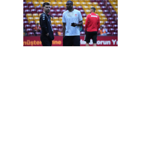
FutbolArena Galatasaray-Sivasspor maçında