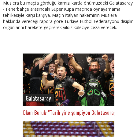
Muslera bu maçta gördüğü kırmızı kartla önümüzdeki Galatasaray
- Fenerbahçe arasındaki Süper Kupa maçında oynayamama
tehlikesiyle karşı karşıya. Maçın İtalyan hakeminin Muslera
hakkında vereceği rapora göre Türkiye Futbol Federasyonu disiplin
organlarını harekete geçirerek yıldız kaleciye ceza verecek.
Galatasaray
Okan Buruk: "Tarih yine şampiyon Galatasaray’ı yazacak