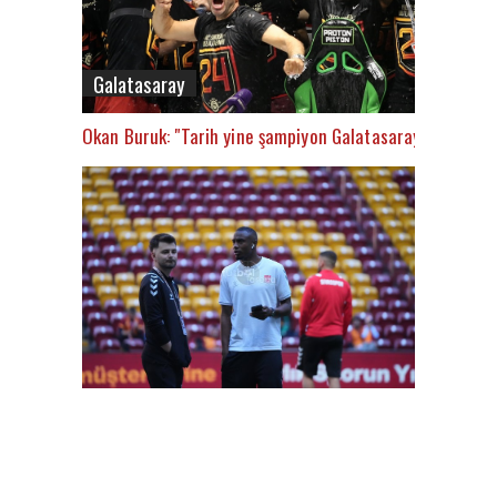
Galatasaray
Okan Buruk: "Tarih yine şampiyon Galatasaray’ı yazacak
FutbolArena Galatasaray-Sivasspor maçında