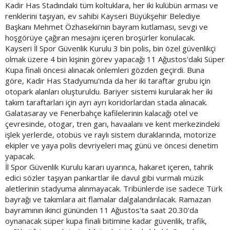
Kadir Has Stadındaki tüm koltuklara, her iki kulübün arması ve
renklerini taşıyan, ev sahibi Kayseri Büyükşehir Belediye
Başkanı Mehmet Özhasekii'nin bayram kutlaması, sevgi ve
hoşgörüye çağıran mesajını içeren broşürler konulacak.
Kayseri İl Spor Güvenlik Kurulu 3 bin polis, bin özel güvenlikçi
olmak üzere 4 bin kişinin görev yapacağı 11 Ağustos'daki Süper
Kupa finali öncesi alınacak önlemleri gözden geçirdi. Buna
göre, Kadir Has Stadyumu'nda da her iki taraftar grubu için
otopark alanları oluşturuldu. Bariyer sistemi kurularak her iki
takım taraftarları için ayrı ayrı koridorlardan stada alınacak.
Galatasaray ve Fenerbahçe kafilelerinin kalacağı otel ve
çevresinde, otogar, tren garı, havaalanı ve kent merkezindeki
işlek yerlerde, otobüs ve raylı sistem duraklarında, motorize
ekipler ve yaya polis devriyeleri maç günü ve öncesi denetim
yapacak.
İl Spor Güvenlik Kurulu kararı uyarınca, hakaret içeren, tahrik
edici sözler taşıyan pankartlar ile davul gibi vurmalı müzik
aletlerinin stadyuma alınmayacak. Tribünlerde ise sadece Türk
bayrağı ve takımlara ait flamalar dalgalandırılacak. Ramazan
bayramının ikinci gününden 11 Ağustos'ta saat 20.30'da
oynanacak süper kupa finali bitimine kadar güvenlik, trafik,