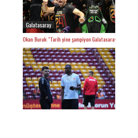
Galatasaray
Okan Buruk: "Tarih yine şampiyon Galatasaray’ı yazacak
FutbolArena Galatasaray-Sivasspor maçında