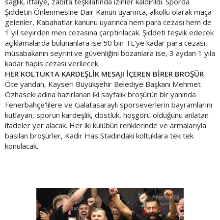
sağlık, itfaiye, zabıta teşkilatında izinler kaldırıldı. Sporda
Şiddetin Önlenmesine Dair Kanun uyarınca, alkollü olarak maça
gelenler, Kabahatlar kanunu uyarınca hem para cezası hem de
1 yıl seyirden men cezasına çarptırılacak. Şiddeti teşvik edecek
açıklamalarda bulunanlara ise 50 bin TL'ye kadar para cezası,
müsabakanın seyrini ve güvenliğini bozanlara ise, 3 aydan 1 yıla
kadar hapis cezası verilecek.
HER KOLTUKTA KARDEŞLİK MESAJI İÇEREN BİRER BROŞÜR
Öte yandan, Kayseri Büyükşehir Belediye Başkanı Mehmet
Özhaseki adına hazırlanan iki sayfalık broşürün bir yanında
Fenerbahçe'lilere ve Galatasaraylı sporseverlerin bayramlarını
kutlayan, sporun kardeşlik, dostluk, hoşgörü olduğunu anlatan
ifadeler yer alacak. Her iki kulübün renklerinde ve armalarıyla
basılan broşürler, Kadir Has Stadındaki koltuklara tek tek
konulacak.