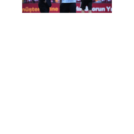
FutbolArena Galatasaray-Sivasspor maçında