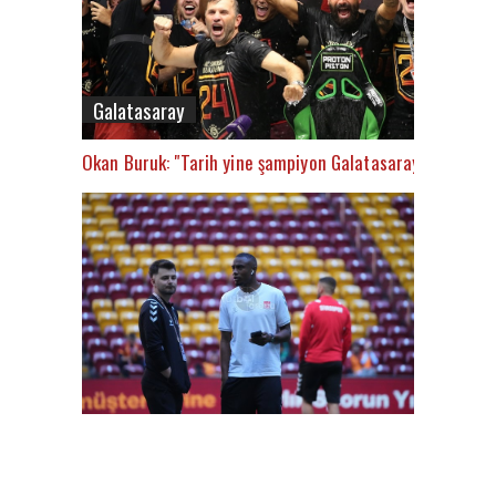
Galatasaray
Okan Buruk: "Tarih yine şampiyon Galatasaray’ı yazacak
FutbolArena Galatasaray-Sivasspor maçında