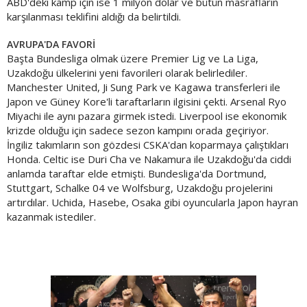
ABD'deki kamp için ise 1 milyon dolar ve bütün masrafların
karşılanması teklifini aldığı da belirtildi.
AVRUPA'DA FAVORİ
Başta Bundesliga olmak üzere Premier Lig ve La Liga,
Uzakdoğu ülkelerini yeni favorileri olarak belirlediler.
Manchester United, Ji Sung Park ve Kagawa transferleri ile
Japon ve Güney Kore'li taraftarların ilgisini çekti. Arsenal Ryo
Miyachi ile aynı pazara girmek istedi. Liverpool ise ekonomik
krizde olduğu için sadece sezon kampını orada geçiriyor.
İngiliz takımların son gözdesi CSKA'dan koparmaya çalıştıkları
Honda. Celtic ise Duri Cha ve Nakamura ile Uzakdoğu'da ciddi
anlamda taraftar elde etmişti. Bundesliga'da Dortmund,
Stuttgart, Schalke 04 ve Wolfsburg, Uzakdoğu projelerini
artırdılar. Uchida, Hasebe, Osaka gibi oyuncularla Japon hayran
kazanmak istediler.