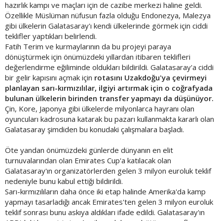
hazırlık kampı ve maçları için de cazibe merkezi haline geldi.
Özellikle Müslüman nüfusun fazla olduğu Endonezya, Malezya
gibi ülkelerin Galatasaray'ı kendi ülkelerinde görmek için ciddi
teklifler yaptıkları belirlendi.
Fatih Terim ve kurmaylarının da bu projeyi paraya
dönüştürmek için önümüzdeki yıllardan itibaren teklifleri
değerlendirme eğiliminde oldukları bildirildi. Galatasaray'a ciddi
bir gelir kapısını açmak için
rotasını Uzakdoğu'ya çevirmeyi
planlayan sarı-kırmızılılar, ilgiyi artırmak için o coğrafyada
bulunan ülkelerin birinden transfer yapmayı da düşünüyor.
Çin, Kore, Japonya gibi ülkelerde milyonlarca hayranı olan
oyuncuları kadrosuna katarak bu pazarı kullanmakta kararlı olan
Galatasaray şimdiden bu konudaki çalışmalara başladı.
Öte yandan önümüzdeki günlerde dünyanın en elit
turnuvalarından olan Emirates Cup'a katılacak olan
Galatasaray'ın organizatörlerden gelen 3 milyon euroluk teklif
nedeniyle bunu kabul ettiği bildirildi.
Sarı-kırmızılıların daha önce iki etap halinde Amerika'da kamp
yapmayı tasarladığı ancak Emirates'ten gelen 3 milyon euroluk
teklif sonrası bunu askıya aldıkları ifade edildi. Galatasaray'ın