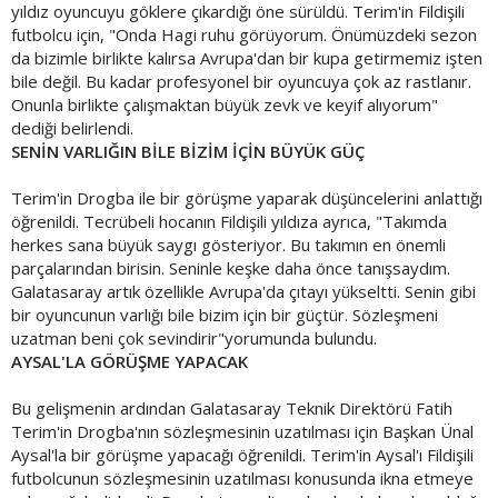
yıldız oyuncuyu göklere çıkardığı öne sürüldü. Terim'in Fildişili
futbolcu için, "Onda Hagi ruhu görüyorum. Önümüzdeki sezon
da bizimle birlikte kalırsa Avrupa'dan bir kupa getirmemiz işten
bile değil. Bu kadar profesyonel bir oyuncuya çok az rastlanır.
Onunla birlikte çalışmaktan büyük zevk ve keyif alıyorum"
dediği belirlendi.
SENİN VARLIĞIN BİLE BİZİM İÇİN BÜYÜK GÜÇ
Terim'in Drogba ile bir görüşme yaparak düşüncelerini anlattığı
öğrenildi. Tecrübeli hocanın Fildişili yıldıza ayrıca, "Takımda
herkes sana büyük saygı gösteriyor. Bu takımın en önemli
parçalarından birisin. Seninle keşke daha önce tanışsaydım.
Galatasaray artık özellikle Avrupa'da çıtayı yükseltti. Senin gibi
bir oyuncunun varlığı bile bizim için bir güçtür. Sözleşmeni
uzatman beni çok sevindirir"yorumunda bulundu.
AYSAL'LA GÖRÜŞME YAPACAK
Bu gelişmenin ardından Galatasaray Teknik Direktörü Fatih
Terim'in Drogba'nın sözleşmesinin uzatılması için Başkan Ünal
Aysal'la bir görüşme yapacağı öğrenildi. Terim'in Aysal'ı Fildişili
futbolcunun sözleşmesinin uzatılması konusunda ikna etmeye