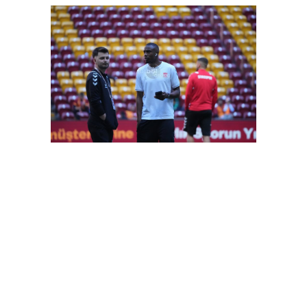
FutbolArena Galatasaray-Sivasspor maçında