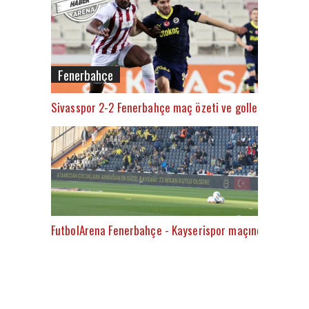
Fenerbahçe
Sivasspor 2-2 Fenerbahçe maç özeti ve golleri (İZLE)
FutbolArena Fenerbahçe - Kayserispor maçında