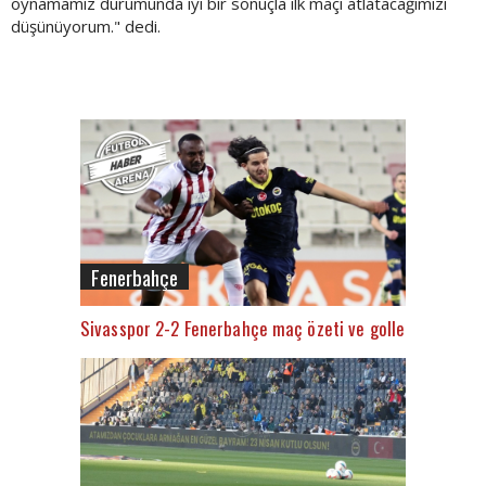
oynamamız durumunda iyi bir sonuçla ilk maçı atlatacağımızı
düşünüyorum." dedi.
Fenerbahçe
Sivasspor 2-2 Fenerbahçe maç özeti ve golleri (İZLE)