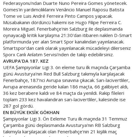
Federasyonu'ndan Duarte Nuno Pereira Gomes yönetecek.
Gomes'in yardımcılıklarını Venâncio Manuel Raposu Batista
Tome ve Luis André Ferreira Pinto Campos yapacak.
Müsabakanın dördüncü hakemi ise Hugo Filipe Ferreira C.
Moreira Miguel. Fenerbahçe'nin Salzburg ile deplasmanda
oynayacağı kritik karşılaşma 21:30'dan itibaren naklen D-Smart
platformunda yer alan Smart Spor kanalından yayınlanacak.
Smartspor'dan canlı olarak yayınlanacak mücadeleyi dilerseniz
Sporx Canlı Anlatım Servisi'nden de takip edebilirsiniz.
AVRUPA'DA 187. KEZ
UEFA Şampiyonlar Ligi 3. ön eleme turu ilk maçında Çarşamba
günü Avusturya'nın Red Bull Salzburg takımıyla karşılaşacak
Fenerbahçe, 187'nci Avrupa sınavına çıkacak. Sarı-lacivertliler,
Avrupa arenasında geride kalan 186 maçta, 66 galibiyet aldı,
36 kez berabere kaldı ve 84 maçta da yenildi. Rakip fileleri
toplam 233 kez havalandıran sarı-lacivertliler, kalesinde ise
287 gol gördü.
EN BÜYÜK EKSİK GÖKHAN
Şampiyonlar Ligi 3. Ön Eeleme Turu ilk maçında 31 Temmuz
Çarşamba günü deplasmanda Avusturya'nın RB Salzburg
takımıyla karşılaşacak olan Fenerbahçe'nin 21 kişilik maç