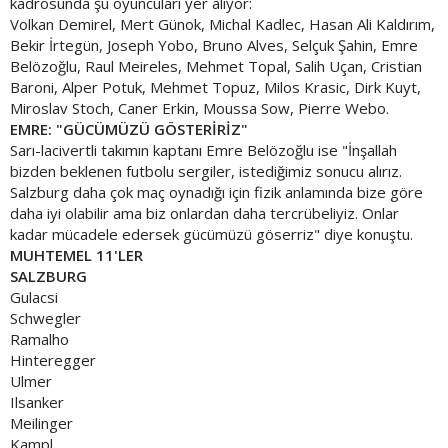
kadrosunda şu oyuncuları yer alıyor:
Volkan Demirel, Mert Günok, Michal Kadlec, Hasan Ali Kaldırım,
Bekir İrtegün, Joseph Yobo, Bruno Alves, Selçuk Şahin, Emre
Belözoğlu, Raul Meireles, Mehmet Topal, Salih Uçan, Cristian
Baroni, Alper Potuk, Mehmet Topuz, Milos Krasic, Dirk Kuyt,
Miroslav Stoch, Caner Erkin, Moussa Sow, Pierre Webo.
EMRE: "GÜCÜMÜZÜ GÖSTERİRİZ"
Sarı-lacivertli takımın kaptanı Emre Belözoğlu ise "İnşallah
bizden beklenen futbolu sergiler, istediğimiz sonucu alırız.
Salzburg daha çok maç oynadığı için fizik anlamında bize göre
daha iyi olabilir ama biz onlardan daha tercrübeliyiz. Onlar
kadar mücadele edersek gücümüzü göserriz" diye konuştu.
MUHTEMEL 11'LER
SALZBURG
Gulacsi
Schwegler
Ramalho
Hinteregger
Ulmer
Ilsanker
Meilinger
Kampl