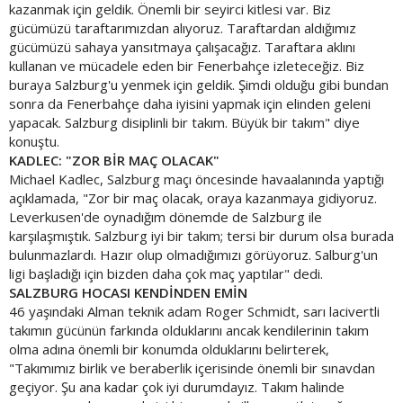
kazanmak için geldik. Önemli bir seyirci kitlesi var. Biz
gücümüzü taraftarımızdan alıyoruz. Taraftardan aldığımız
gücümüzü sahaya yansıtmaya çalışacağız. Taraftara aklını
kullanan ve mücadele eden bir Fenerbahçe izleteceğiz. Biz
buraya Salzburg'u yenmek için geldik. Şimdi olduğu gibi bundan
sonra da Fenerbahçe daha iyisini yapmak için elinden geleni
yapacak. Salzburg disiplinli bir takım. Büyük bir takım" diye
konuştu.
KADLEC: "ZOR BİR MAÇ OLACAK"
Michael Kadlec, Salzburg maçı öncesinde havaalanında yaptığı
açıklamada, "Zor bir maç olacak, oraya kazanmaya gidiyoruz.
Leverkusen'de oynadığım dönemde de Salzburg ile
karşılaşmıştık. Salzburg iyi bir takım; tersi bir durum olsa burada
bulunmazlardı. Hazır olup olmadığımızı görüyoruz. Salburg'un
ligi başladığı için bizden daha çok maç yaptılar" dedi.
SALZBURG HOCASI KENDİNDEN EMİN
46 yaşındaki Alman teknik adam Roger Schmidt, sarı lacivertli
takımın gücünün farkında olduklarını ancak kendilerinin takım
olma adına önemli bir konumda olduklarını belirterek,
"Takımımız birlik ve beraberlik içerisinde önemli bir sınavdan
geçiyor. Şu ana kadar çok iyi durumdayız. Takım halinde