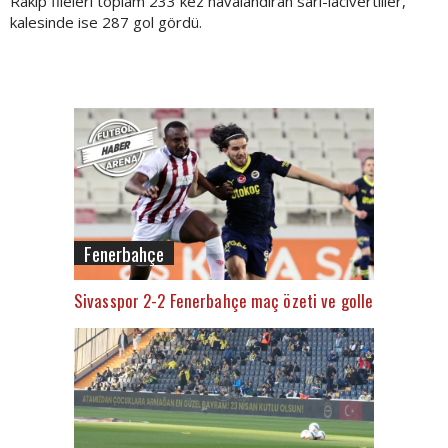
Rakip fileleri toplam 233 kez havalandıran sarı-lacivertliler,
kalesinde ise 287 gol gördü.
Fenerbahçe
Sivasspor 2-2 Fenerbahçe maç özeti ve golleri (İZLE)